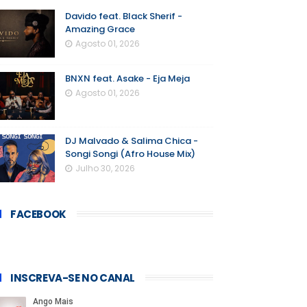
Davido feat. Black Sherif -
Amazing Grace
Agosto 01, 2026
BNXN feat. Asake - Eja Meja
Agosto 01, 2026
DJ Malvado & Salima Chica -
Songi Songi (Afro House Mix)
Julho 30, 2026
FACEBOOK
INSCREVA-SE NO CANAL