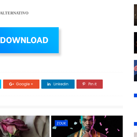
ALTERNATIVO
Google +
Linkedin
Pin it
ZOUK