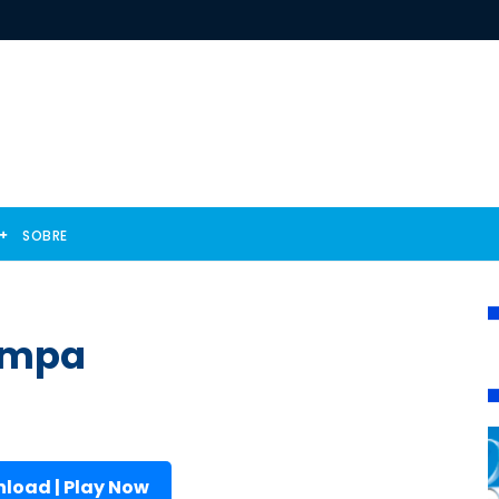
SOBRE
ompa
load | Play Now