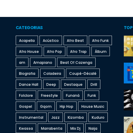
CATEGORIAS
TOP
Acapella
Acústico
Afro Beat
Afro Funk
Afro House
Afro Pop
Afro Trap
Álbum
am
Amapiano
Beat Of Cazenga
Biografia
Coladeira
Coupé-Décalé
Dance Hall
Deep
Destaque
Drill
Folclore
Freestyle
Funaná
Funk
Gospel
Gqom
Hip Hop
House Music
Instrumental
Jazz
Kizomba
Kuduro
Kwassa
Marrabenta
Mix Dj
Naija