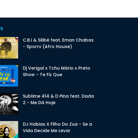
 5
C.B.I & Silibé feat. Eman Chabas
- Sporrv (Afro House)
Dj Verigal x Tchu Mário x Preto
Show - Te Fiz Que
Sublime 414 & D Pina feat. Dada
2 - Me Dá Hoje
DJ Habias X Filho Do Zua - Se a
Vida Decide Me Levar