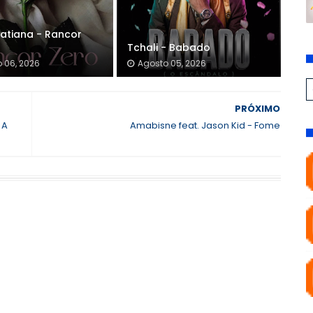
atiana - Rancor
Tchali - Babado
 06, 2026
Agosto 05, 2026
PRÓXIMO
 A
Amabisne feat. Jason Kid - Fome