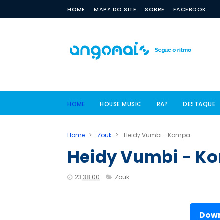
HOME
MAPA DO SITE
SOBRE
FACEBOOK
HOME
HOUSE MUSIC
RAP
DESTAQUE
Home
>
Zouk
>
Heidy Vumbi - Kompa
Heidy Vumbi - K
23:38:00
Zouk
Down