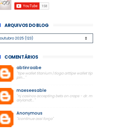
ARQUIVOS DO BLOG
COMENTÁRIOS
abtinraabe
"tipe wallet titanium | tioga arttipe wallet tip
pin..."
maeseesable
"nj casinos accepting bets on craps - dr. m
arylandt..."
Anonymous
"icontinue assi força"