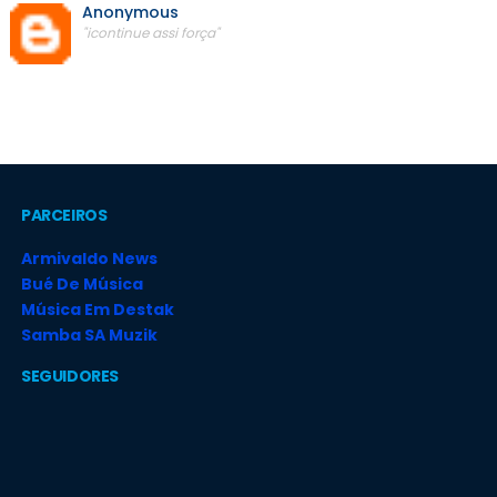
Anonymous
"icontinue assi força"
PARCEIROS
Armivaldo News
Bué De Música
Música Em Destak
Samba SA Muzik
SEGUIDORES