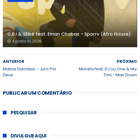
C.B.I & Silibé feat. Eman Chabas - Sporrv (Afro House)
Agosto 01, 2026
ANTERIOR
PRÓXIMO
Matias Damásio - Juro Por
Monsta feat. DJ Liu One & Miz
Deus
Trini - Man Down
PUBLICAR UM COMENTÁRIO
PESQUISAR
DIVULGUE AQUI