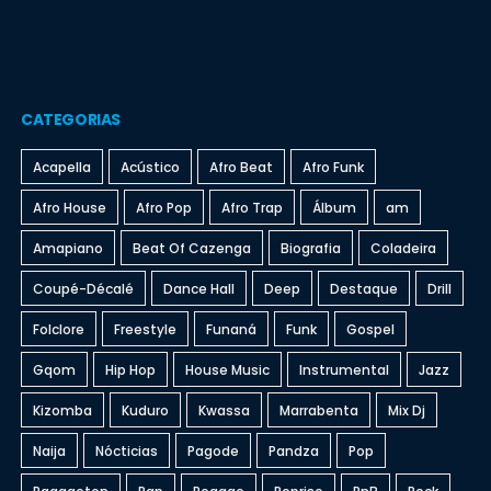
CATEGORIAS
Acapella
Acústico
Afro Beat
Afro Funk
Afro House
Afro Pop
Afro Trap
Álbum
am
Amapiano
Beat Of Cazenga
Biografia
Coladeira
Coupé-Décalé
Dance Hall
Deep
Destaque
Drill
Folclore
Freestyle
Funaná
Funk
Gospel
Gqom
Hip Hop
House Music
Instrumental
Jazz
Kizomba
Kuduro
Kwassa
Marrabenta
Mix Dj
Naija
Nócticias
Pagode
Pandza
Pop