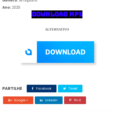
Gênero:
Amapiano
Ano:
2025
DOWNLOAD MP3
ALTERNATIVO
PARTILHE
Facebook
Tweet
Google +
Linkedin
Pin it