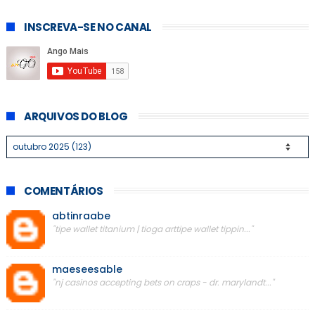
INSCREVA-SE NO CANAL
ARQUIVOS DO BLOG
COMENTÁRIOS
abtinraabe
"tipe wallet titanium | tioga arttipe wallet tippin..."
maeseesable
"nj casinos accepting bets on craps - dr. marylandt..."