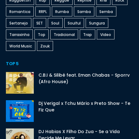
Raggaeton
Rap
Reggae
Reprise
RnB
Rock
Romantica
RRPL
Rumba
Samba
Semba
Sertanejo
SET
Soul
Soulful
Sungura
Tarraxinha
Top
Tradicional
Trap
Video
World Music
Zouk
TOP 5
C.B.I & Silibé feat. Eman Chabas - Sporrv
(Afro House)
Dj Verigal x Tchu Mário x Preto Show - Te
Fiz Que
DJ Habias X Filho Do Zua - Se a Vida
Decide Me Levar