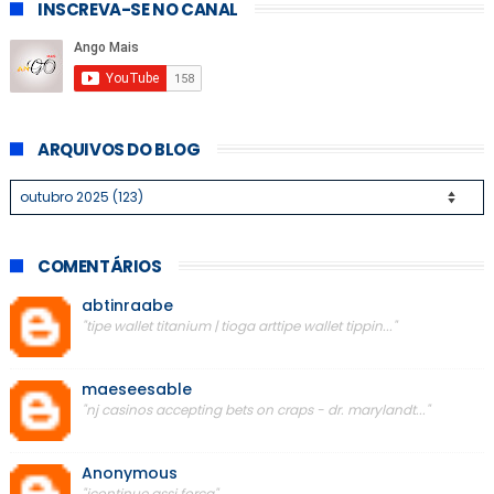
INSCREVA-SE NO CANAL
ARQUIVOS DO BLOG
COMENTÁRIOS
abtinraabe
"tipe wallet titanium | tioga arttipe wallet tippin..."
maeseesable
"nj casinos accepting bets on craps - dr. marylandt..."
Anonymous
"icontinue assi força"