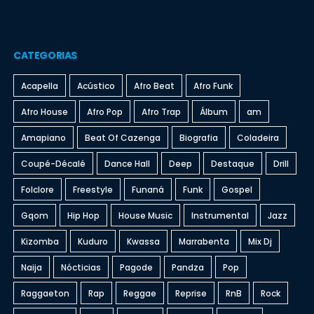
CATEGORIAS
Acapella
Acústico
Afro Beat
Afro Funk
Afro House
Afro Pop
Afro Trap
Álbum
am
Amapiano
Beat Of Cazenga
Biografia
Coladeira
Coupé-Décalé
Dance Hall
Deep
Destaque
Drill
Folclore
Freestyle
Funaná
Funk
Gospel
Gqom
Hip Hop
House Music
Instrumental
Jazz
Kizomba
Kuduro
Kwassa
Marrabenta
Mix Dj
Naija
Nócticias
Pagode
Pandza
Pop
Raggaeton
Rap
Reggae
Reprise
RnB
Rock