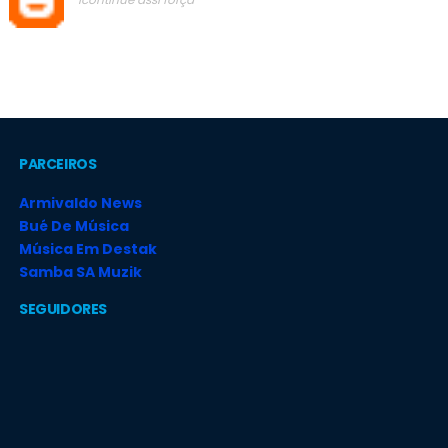
PARCEIROS
Armivaldo News
Bué De Música
Música Em Destak
Samba SA Muzik
SEGUIDORES