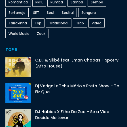
Romantica
RRPL
Rumba
Samba
Semba
Sertanejo
SET
Soul
Soulful
Sungura
Tarraxinha
Top
Tradicional
Trap
Video
World Music
Zouk
TOP 5
C.B.I & Silibé feat. Eman Chabas - Sporrv
(Afro House)
Dj Verigal x Tchu Mário x Preto Show - Te
Fiz Que
DJ Habias X Filho Do Zua - Se a Vida
Decide Me Levar