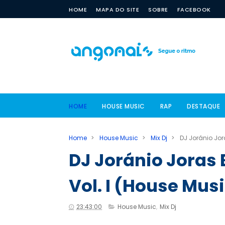
HOME
MAPA DO SITE
SOBRE
FACEBOOK
HOME
HOUSE MUSIC
RAP
DESTAQUE
Home
>
House Music
>
Mix Dj
>
DJ Joránio Jor
DJ Joránio Joras 
Vol. I (House Mus
23:43:00
House Music
,
Mix Dj