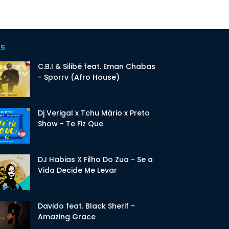
 5
C.B.I & Silibé feat. Eman Chabas
- Sporrv (Afro House)
Dj Verigal x Tchu Mário x Preto
Show - Te Fiz Que
DJ Habias X Filho Do Zua - Se a
Vida Decide Me Levar
Davido feat. Black Sherif -
Amazing Grace