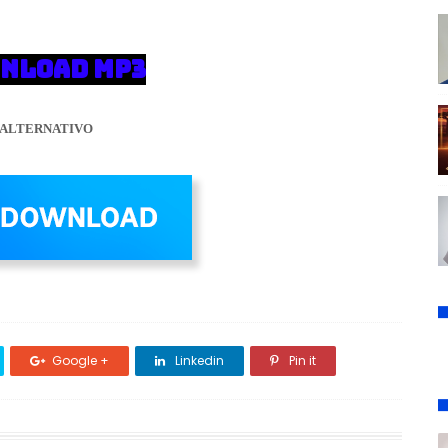
NLOAD MP3
ALTERNATIVO
Google +
Linkedin
Pin it