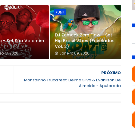
FUNK
DJ Zemeck Zem Flow - Set
la - Set São Valentim
Hip Brasil Vibes (Favelados
Vol. 2)
ro 13, 2026
Janeiro 09, 2026
PRÓXIMO
Monstrinho Truca feat. Delma Silva & Evanilson De
Almeida - Aputarada