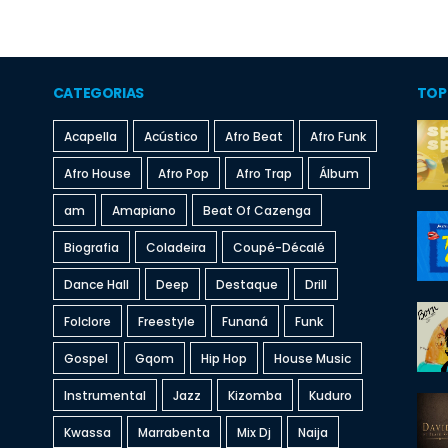
CATEGORIAS
TOP
Acapella
Acústico
Afro Beat
Afro Funk
Afro House
Afro Pop
Afro Trap
Álbum
am
Amapiano
Beat Of Cazenga
Biografia
Coladeira
Coupé-Décalé
Dance Hall
Deep
Destaque
Drill
Folclore
Freestyle
Funaná
Funk
Gospel
Gqom
Hip Hop
House Music
Instrumental
Jazz
Kizomba
Kuduro
Kwassa
Marrabenta
Mix Dj
Naija