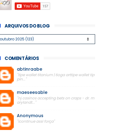
ARQUIVOS DO BLOG
COMENTÁRIOS
abtinraabe
"tipe wallet titanium | tioga arttipe wallet tip
pin..."
maeseesable
"nj casinos accepting bets on craps - dr. m
arylandt..."
Anonymous
"icontinue assi força"