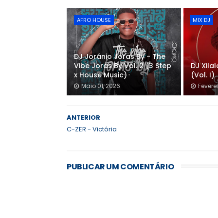
AFRO HOUSE
MIX DJ
DJ Joránio Joras By - The
Vibe Joras By Vol. 2 (3 Step
DJ Xila
x House Music)
(Vol. I)
Maio 01, 2026
Feverei
ANTERIOR
C-ZER - Victória
PUBLICAR UM COMENTÁRIO