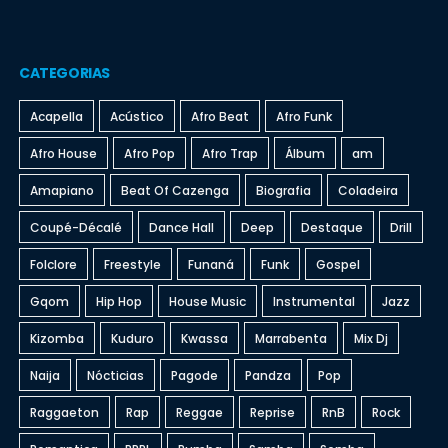
CATEGORIAS
Acapella
Acústico
Afro Beat
Afro Funk
Afro House
Afro Pop
Afro Trap
Álbum
am
Amapiano
Beat Of Cazenga
Biografia
Coladeira
Coupé-Décalé
Dance Hall
Deep
Destaque
Drill
Folclore
Freestyle
Funaná
Funk
Gospel
Gqom
Hip Hop
House Music
Instrumental
Jazz
Kizomba
Kuduro
Kwassa
Marrabenta
Mix Dj
Naija
Nócticias
Pagode
Pandza
Pop
Raggaeton
Rap
Reggae
Reprise
RnB
Rock