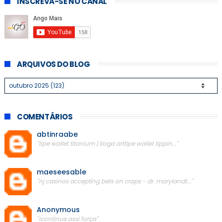
INSCREVA-SE NO CANAL
ARQUIVOS DO BLOG
COMENTÁRIOS
abtinraabe
"tipe wallet titanium | tioga arttipe wallet tippin..."
maeseesable
"nj casinos accepting bets on craps - dr. marylandt..."
Anonymous
"icontinue assi força"