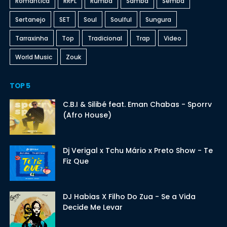
Romantica
RRPL
Rumba
Samba
Semba
Sertanejo
SET
Soul
Soulful
Sungura
Tarraxinha
Top
Tradicional
Trap
Video
World Music
Zouk
TOP 5
C.B.I & Silibé feat. Eman Chabas - Sporrv
(Afro House)
Dj Verigal x Tchu Mário x Preto Show - Te
Fiz Que
DJ Habias X Filho Do Zua - Se a Vida
Decide Me Levar