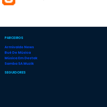
PARCEIROS
Armivaldo News
Bué De Música
Música Em Destak
Samba SA Muzik
SEGUIDORES