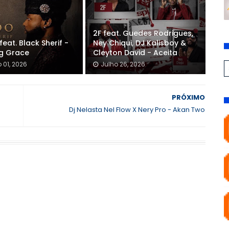
2F feat. Guedes Rodrigues,
feat. Black Sherif -
Ney Chiqui, DJ Kalisboy &
g Grace
Cleyton David - Aceita
 01, 2026
Julho 26, 2026
PRÓXIMO
Dj Nelasta Nel Flow X Nery Pro - Akan Two