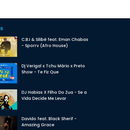
 5
C.B.I & Silibé feat. Eman Chabas
- Sporrv (Afro House)
Dj Verigal x Tchu Mário x Preto
Show - Te Fiz Que
DJ Habias X Filho Do Zua - Se a
Vida Decide Me Levar
Davido feat. Black Sherif -
Amazing Grace