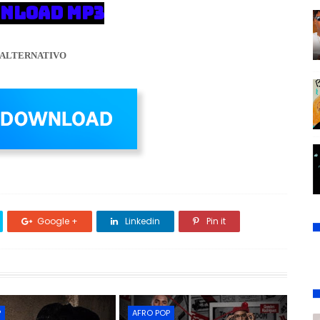
NLOAD MP3
ALTERNATIVO
Google +
Linkedin
Pin it
P
AFRO POP