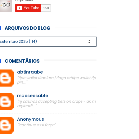
ARQUIVOS DO BLOG
COMENTÁRIOS
abtinraabe
"tipe wallet titanium | tioga arttipe wallet tip
pin..."
maeseesable
"nj casinos accepting bets on craps - dr. m
arylandt..."
Anonymous
"icontinue assi força"