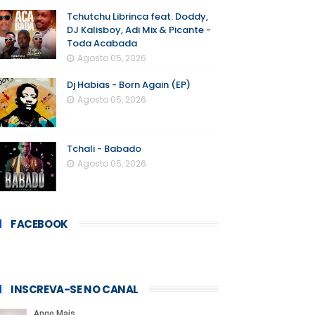
Tchutchu Librinca feat. Doddy,
DJ Kalisboy, Adi Mix & Picante -
Toda Acabada
Agosto 05, 2026
Dj Habias - Born Again (EP)
Agosto 05, 2026
Tchali - Babado
Agosto 05, 2026
FACEBOOK
INSCREVA-SE NO CANAL