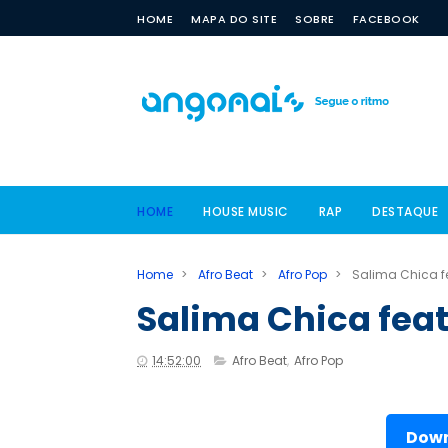
HOME
MAPA DO SITE
SOBRE
FACEBOOK
HOME
HOUSE MUSIC
RAP
DESTAQUE
Home
>
Afro Beat
>
Afro Pop
>
Salima Chica f
Salima Chica feat
14:52:00
Afro Beat
,
Afro Pop
Down