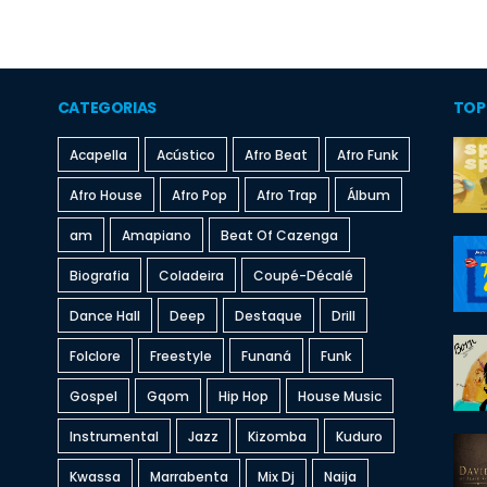
CATEGORIAS
TOP
Acapella
Acústico
Afro Beat
Afro Funk
Afro House
Afro Pop
Afro Trap
Álbum
am
Amapiano
Beat Of Cazenga
Biografia
Coladeira
Coupé-Décalé
Dance Hall
Deep
Destaque
Drill
Folclore
Freestyle
Funaná
Funk
Gospel
Gqom
Hip Hop
House Music
Instrumental
Jazz
Kizomba
Kuduro
Kwassa
Marrabenta
Mix Dj
Naija