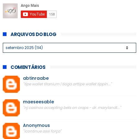
ARQUIVOS DO BLOG
COMENTÁRIOS
abtinraabe
"tipe wallet titanium | tioga arttipe wallet tippin..."
maeseesable
"nj casinos accepting bets on craps - dr. marylandt..."
Anonymous
"icontinue assi força"