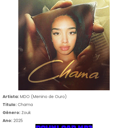
Artista:
MDO (Menino de Ouro)
Titulo:
Chama
Gênero:
Zouk
Ano:
2025