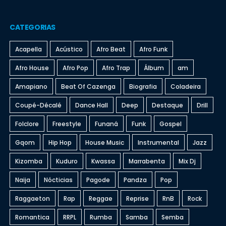
CATEGORIAS
Acapella
Acústico
Afro Beat
Afro Funk
Afro House
Afro Pop
Afro Trap
Álbum
am
Amapiano
Beat Of Cazenga
Biografia
Coladeira
Coupé-Décalé
Dance Hall
Deep
Destaque
Drill
Folclore
Freestyle
Funaná
Funk
Gospel
Gqom
Hip Hop
House Music
Instrumental
Jazz
Kizomba
Kuduro
Kwassa
Marrabenta
Mix Dj
Naija
Nócticias
Pagode
Pandza
Pop
Raggaeton
Rap
Reggae
Reprise
RnB
Rock
Romantica
RRPL
Rumba
Samba
Semba