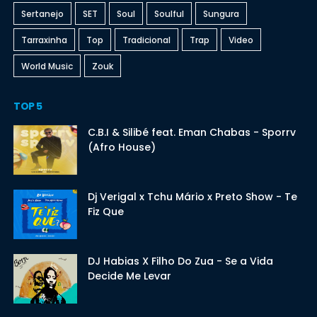
Sertanejo
SET
Soul
Soulful
Sungura
Tarraxinha
Top
Tradicional
Trap
Video
World Music
Zouk
TOP 5
C.B.I & Silibé feat. Eman Chabas - Sporrv
(Afro House)
Dj Verigal x Tchu Mário x Preto Show - Te
Fiz Que
DJ Habias X Filho Do Zua - Se a Vida
Decide Me Levar