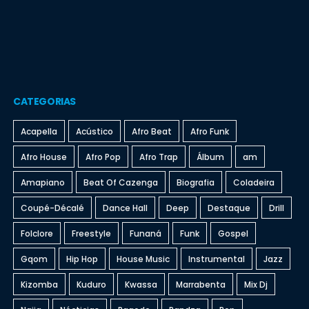
CATEGORIAS
Acapella
Acústico
Afro Beat
Afro Funk
Afro House
Afro Pop
Afro Trap
Álbum
am
Amapiano
Beat Of Cazenga
Biografia
Coladeira
Coupé-Décalé
Dance Hall
Deep
Destaque
Drill
Folclore
Freestyle
Funaná
Funk
Gospel
Gqom
Hip Hop
House Music
Instrumental
Jazz
Kizomba
Kuduro
Kwassa
Marrabenta
Mix Dj