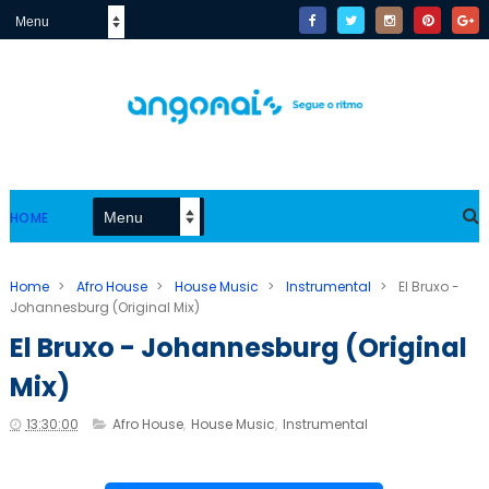
HOME
Home
>
Afro House
>
House Music
>
Instrumental
>
El Bruxo -
Johannesburg (Original Mix)
El Bruxo - Johannesburg (Original
Mix)
13:30:00
Afro House
,
House Music
,
Instrumental