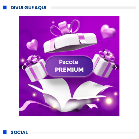
DIVULGUE AQUI
❮
❯
SOCIAL