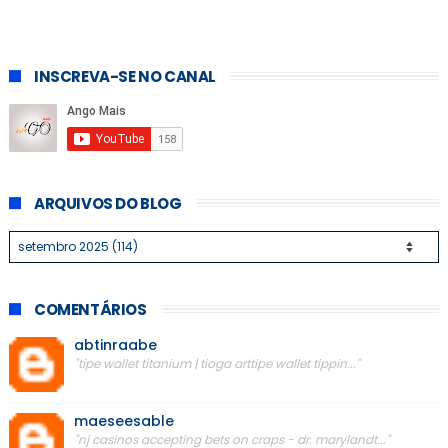
INSCREVA-SE NO CANAL
ARQUIVOS DO BLOG
COMENTÁRIOS
abtinraabe
"tipe wallet titanium | tioga arttipe wallet tippin..."
maeseesable
"nj casinos accepting bets on craps - dr. marylandt..."