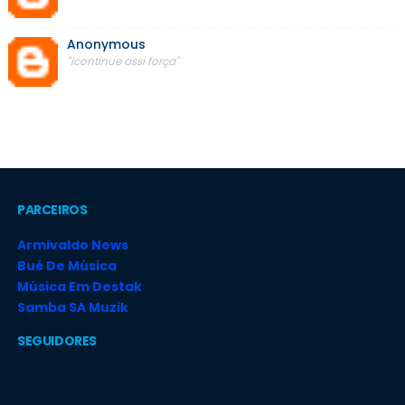
Anonymous
"icontinue assi força"
PARCEIROS
Armivaldo News
Bué De Música
Música Em Destak
Samba SA Muzik
SEGUIDORES