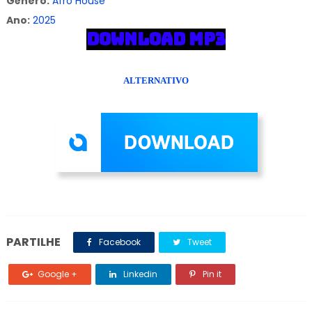
Gênero:
Afro House
Ano:
2025
DOWNLOAD MP3
ALTERNATIVO
PARTILHE
Facebook
Tweet
Google +
Linkedin
Pin it