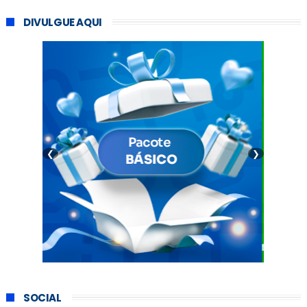
DIVULGUE AQUI
❮
❯
SOCIAL