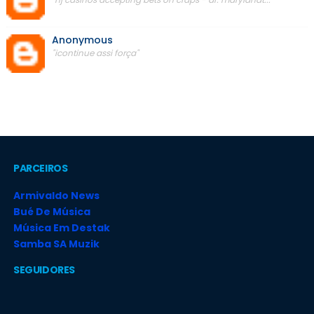
Anonymous
"icontinue assi força"
PARCEIROS
Armivaldo News
Bué De Música
Música Em Destak
Samba SA Muzik
SEGUIDORES