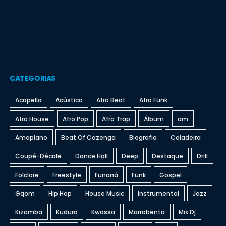
CATEGORIAS
Acapella
Acústico
Afro Beat
Afro Funk
Afro House
Afro Pop
Afro Trap
Álbum
am
Amapiano
Beat Of Cazenga
Biografia
Coladeira
Coupé-Décalé
Dance Hall
Deep
Destaque
Drill
Folclore
Freestyle
Funaná
Funk
Gospel
Gqom
Hip Hop
House Music
Instrumental
Jazz
Kizomba
Kuduro
Kwassa
Marrabenta
Mix Dj