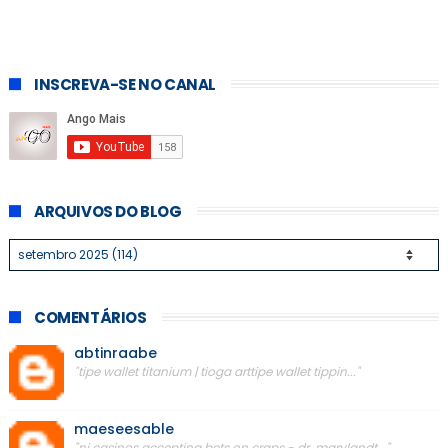
INSCREVA-SE NO CANAL
ARQUIVOS DO BLOG
COMENTÁRIOS
abtinraabe
"tipe wallet titanium | tioga arttipe wallet tippin..."
maeseesable
"nj casinos accepting bets on craps - dr. marylandt..."