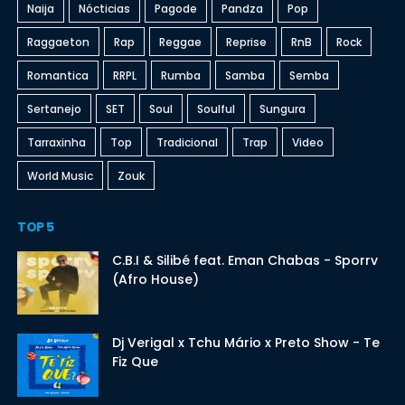
Naija
Nócticias
Pagode
Pandza
Pop
Raggaeton
Rap
Reggae
Reprise
RnB
Rock
Romantica
RRPL
Rumba
Samba
Semba
Sertanejo
SET
Soul
Soulful
Sungura
Tarraxinha
Top
Tradicional
Trap
Video
World Music
Zouk
TOP 5
C.B.I & Silibé feat. Eman Chabas - Sporrv
(Afro House)
Dj Verigal x Tchu Mário x Preto Show - Te
Fiz Que