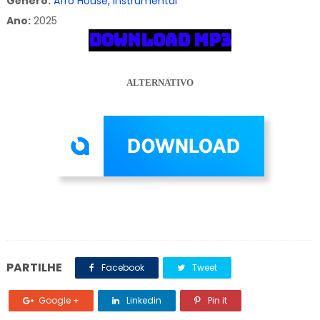
Gênero:
Afro House, Instrumental
Ano:
2025
DOWNLOAD MP3
ALTERNATIVO
PARTILHE
Facebook
Tweet
Google +
Linkedin
Pin it