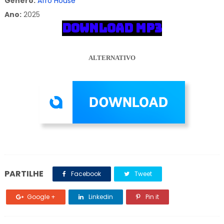
Gênero:
Afro House
Ano:
2025
DOWNLOAD MP3
ALTERNATIVO
PARTILHE
Facebook
Tweet
Google +
Linkedin
Pin it