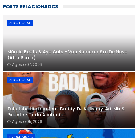
POSTS RELACIONADOS
AFRO HOUSE
Márcio Beats & Ayo Cuts - Vou Namorar Sim De Novo
(Afro Remix)
Agosto 07, 2026
AFRO HOUSE
Tchutchu Librinca feat. Doddy, DJ Kalisboy, Adi Mix &
Picante - Toda Acabada
Agosto 05, 2026
HOUSE MUSIC