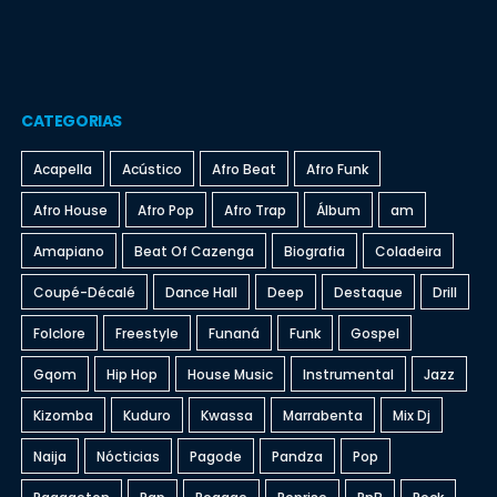
CATEGORIAS
Acapella
Acústico
Afro Beat
Afro Funk
Afro House
Afro Pop
Afro Trap
Álbum
am
Amapiano
Beat Of Cazenga
Biografia
Coladeira
Coupé-Décalé
Dance Hall
Deep
Destaque
Drill
Folclore
Freestyle
Funaná
Funk
Gospel
Gqom
Hip Hop
House Music
Instrumental
Jazz
Kizomba
Kuduro
Kwassa
Marrabenta
Mix Dj
Naija
Nócticias
Pagode
Pandza
Pop