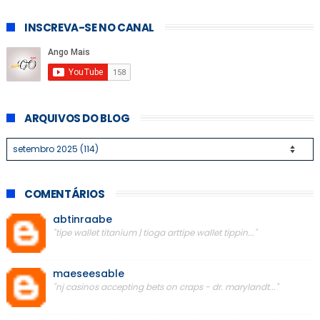
INSCREVA-SE NO CANAL
ARQUIVOS DO BLOG
COMENTÁRIOS
abtinraabe
"tipe wallet titanium | tioga arttipe wallet tippin..."
maeseesable
"nj casinos accepting bets on craps - dr. marylandt..."