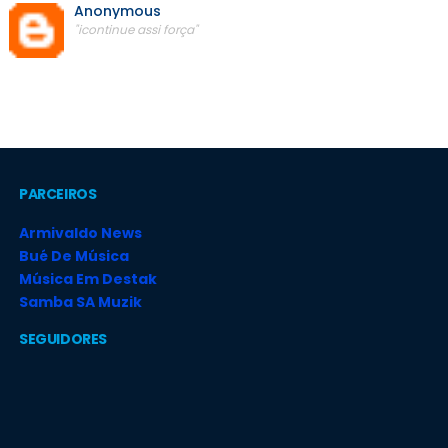
Anonymous
"icontinue assi força"
PARCEIROS
Armivaldo News
Bué De Música
Música Em Destak
Samba SA Muzik
SEGUIDORES