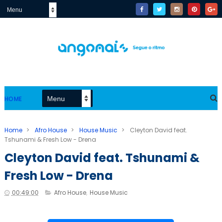
HOME
Home
>
Afro House
>
House Music
>
Cleyton David feat.
Tshunami & Fresh Low - Drena
Cleyton David feat. Tshunami &
Fresh Low - Drena
00:49:00
Afro House
,
House Music