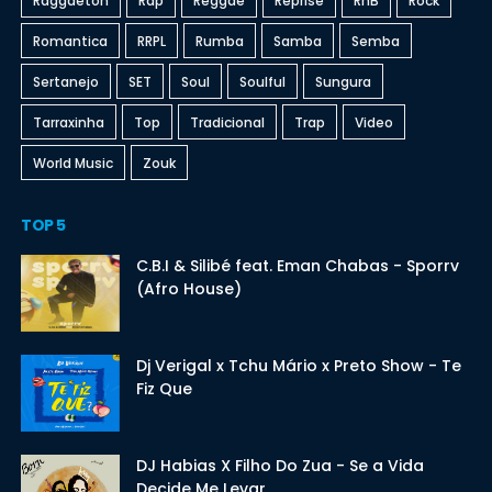
Raggaeton
Rap
Reggae
Reprise
RnB
Rock
Romantica
RRPL
Rumba
Samba
Semba
Sertanejo
SET
Soul
Soulful
Sungura
Tarraxinha
Top
Tradicional
Trap
Video
World Music
Zouk
TOP 5
C.B.I & Silibé feat. Eman Chabas - Sporrv
(Afro House)
Dj Verigal x Tchu Mário x Preto Show - Te
Fiz Que
DJ Habias X Filho Do Zua - Se a Vida
Decide Me Levar