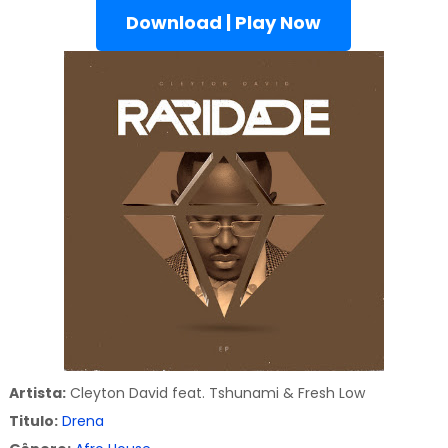
Download | Play Now
Artista:
Cleyton David feat. Tshunami & Fresh Low
Titulo:
Drena