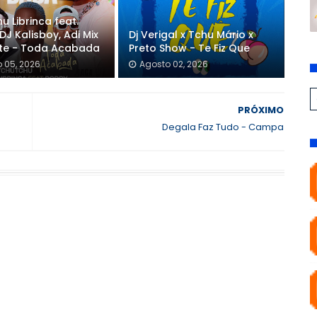
u Librinca feat.
DJ Kalisboy, Adi Mix
Dj Verigal x Tchu Mário x
nte - Toda Acabada
Preto Show - Te Fiz Que
 05, 2026
Agosto 02, 2026
PRÓXIMO
Degala Faz Tudo - Campa