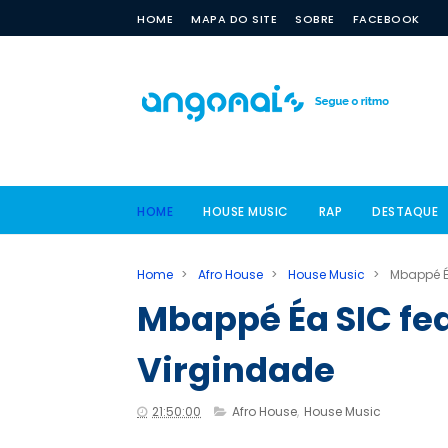
HOME
MAPA DO SITE
SOBRE
FACEBOOK
HOME
HOUSE MUSIC
RAP
DESTAQUE
Home
>
Afro House
>
House Music
>
Mbappé Éa
Mbappé Éa SIC fea
Virgindade
21:50:00
Afro House
,
House Music