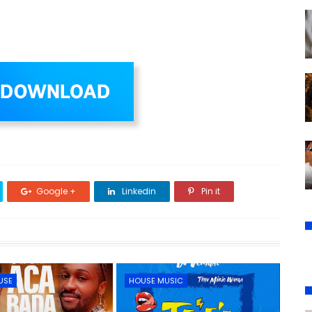
Google +
Linkedin
Pin it
USE
HOUSE MUSIC