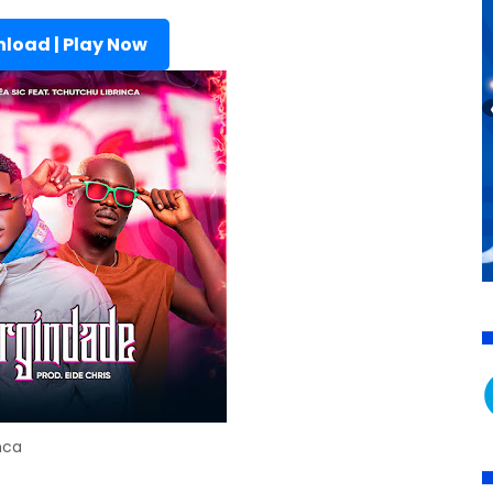
load | Play Now
nca