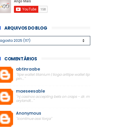
ARQUIVOS DO BLOG
COMENTÁRIOS
abtinraabe
"tipe wallet titanium | tioga arttipe wallet tip
pin..."
maeseesable
"nj casinos accepting bets on craps - dr. m
arylandt..."
Anonymous
"icontinue assi força"