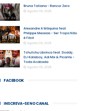
Bruna Tatiana - Rancor Zero
Agosto 06, 2026
Alexandre A Máquina feat.
Philippe Messias - Ser Tropa Não
é Fácil
Agosto 06, 2026
Tchutchu Librinca feat. Doddy,
DJ Kalisboy, Adi Mix & Picante -
Toda Acabada
Agosto 05, 2026
FACEBOOK
INSCREVA-SE NO CANAL