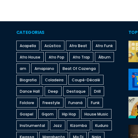
CATEGORIAS
TOP
Acapella
Acústico
Afro Beat
Afro Funk
Afro House
Afro Pop
Afro Trap
Álbum
am
Amapiano
Beat Of Cazenga
Biografia
Coladeira
Coupé-Décalé
Dance Hall
Deep
Destaque
Drill
Folclore
Freestyle
Funaná
Funk
Gospel
Gqom
Hip Hop
House Music
Instrumental
Jazz
Kizomba
Kuduro
Kwassa
Marrabenta
Mix Dj
Naija