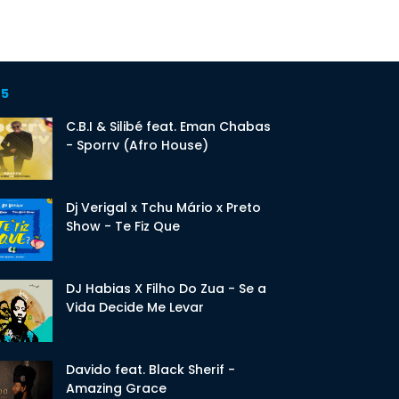
 5
C.B.I & Silibé feat. Eman Chabas
- Sporrv (Afro House)
Dj Verigal x Tchu Mário x Preto
Show - Te Fiz Que
DJ Habias X Filho Do Zua - Se a
Vida Decide Me Levar
Davido feat. Black Sherif -
Amazing Grace