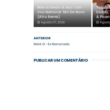
Márcio Beats & Ayo Cuts -
Tchutch
Vou Namorar Sim De Novo
Doddy, 
(Afro Remix)
& Pica
Agosto 07, 2026
Agosto
ANTERIOR
Mark G - Ex Namorada
PUBLICAR UM COMENTÁRIO