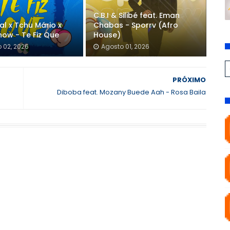
C.B.I & Silibé feat. Eman
gal x Tchu Mário x
Chabas - Sporrv (Afro
how - Te Fiz Que
House)
 02, 2026
Agosto 01, 2026
PRÓXIMO
Diboba feat. Mozany Buede Aah - Rosa Baila