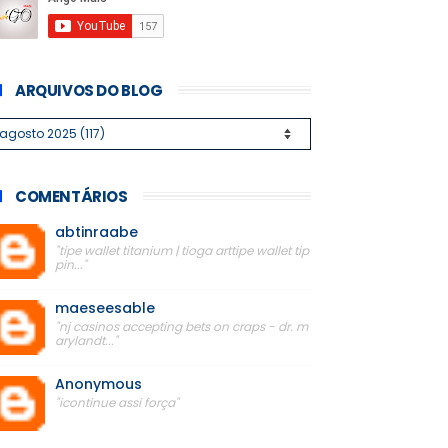
ARQUIVOS DO BLOG
COMENTÁRIOS
abtinraabe
"tipe wallet titanium | tioga arttipe wallet tip
pin..."
maeseesable
"nj casinos accepting bets on craps - dr. m
arylandt..."
Anonymous
"icontinue assi força"