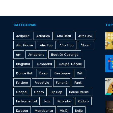
CATEGORIAS
TOP
Acapella
Acústico
Afro Beat
Afro Funk
Afro House
Afro Pop
Afro Trap
Álbum
am
Amapiano
Beat Of Cazenga
Biografia
Coladeira
Coupé-Décalé
Dance Hall
Deep
Destaque
Drill
Folclore
Freestyle
Funaná
Funk
Gospel
Gqom
Hip Hop
House Music
Instrumental
Jazz
Kizomba
Kuduro
Kwassa
Marrabenta
Mix Dj
Naija