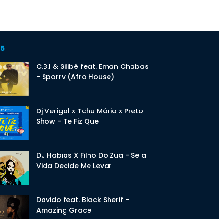
 5
C.B.I & Silibé feat. Eman Chabas
- Sporrv (Afro House)
Dj Verigal x Tchu Mário x Preto
Show - Te Fiz Que
DJ Habias X Filho Do Zua - Se a
Vida Decide Me Levar
Davido feat. Black Sherif -
Amazing Grace