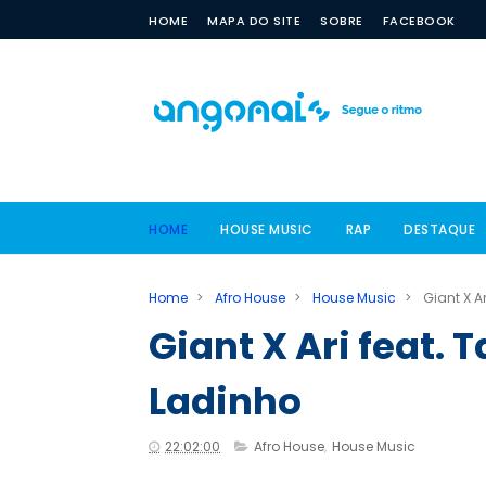
HOME
MAPA DO SITE
SOBRE
FACEBOOK
HOME
HOUSE MUSIC
RAP
DESTAQUE
Home
>
Afro House
>
House Music
>
Giant X A
Giant X Ari feat. 
Ladinho
22:02:00
Afro House
,
House Music