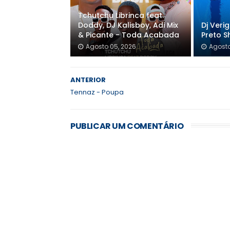
Tchutchu Librinca feat.
Doddy, DJ Kalisboy, Adi Mix
Dj Veri
& Picante - Toda Acabada
Preto S
Agosto 05, 2026
Agosto
ANTERIOR
Tennaz - Poupa
PUBLICAR UM COMENTÁRIO