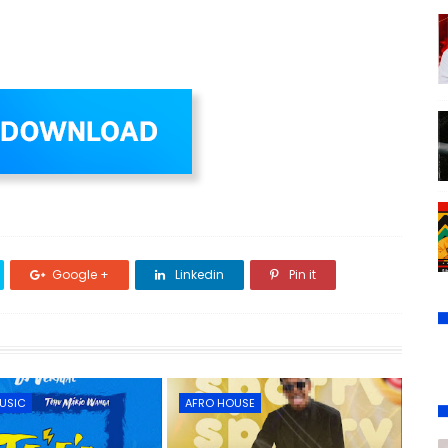
Google +
Linkedin
Pin it
USIC
AFRO HOUSE