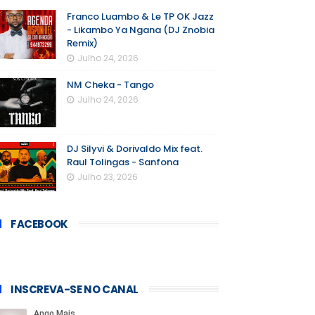
Franco Luambo & Le TP OK Jazz
- Likambo Ya Ngana (DJ Znobia
Remix)
Julho 24, 2026
NM Cheka - Tango
Julho 24, 2026
DJ Silyvi & Dorivaldo Mix feat.
Raul Tolingas - Sanfona
Julho 23, 2026
FACEBOOK
INSCREVA-SE NO CANAL