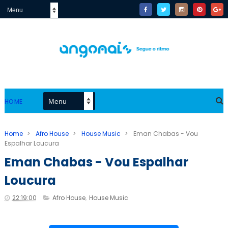
HOME
Home
>
Afro House
>
House Music
>
Eman Chabas‬ - Vou
Espalhar Loucura
Eman Chabas‬ - Vou Espalhar
Loucura
22:19:00
Afro House
,
House Music