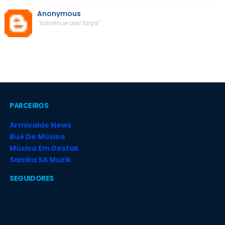
Anonymous
"icontinue assi força"
PARCEIROS
Armivaldo News
Bué De Música
Música Em Destak
Samba SA Muzik
SEGUIDORES