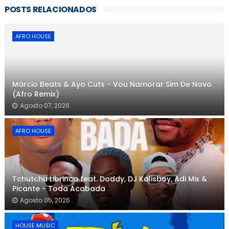
POSTS RELACIONADOS
AFRO HOUSE
Márcio Beats & Ayo Cuts - Vou Namorar Sim De Novo
(Afro Remix)
Agosto 07, 2026
AFRO HOUSE
Tchutchu Librinca feat. Doddy, DJ Kalisboy, Adi Mix &
Picante - Toda Acabada
Agosto 05, 2026
HOUSE MUSIC