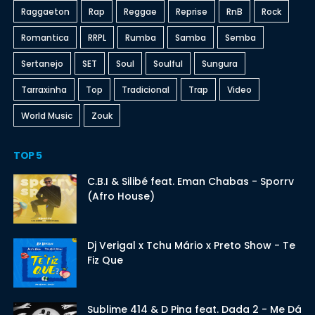
Raggaeton
Rap
Reggae
Reprise
RnB
Rock
Romantica
RRPL
Rumba
Samba
Semba
Sertanejo
SET
Soul
Soulful
Sungura
Tarraxinha
Top
Tradicional
Trap
Video
World Music
Zouk
TOP 5
C.B.I & Silibé feat. Eman Chabas - Sporrv
(Afro House)
Dj Verigal x Tchu Mário x Preto Show - Te
Fiz Que
Sublime 414 & D Pina feat. Dada 2 - Me Dá