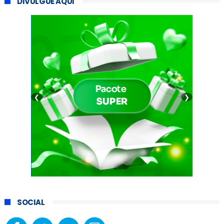
DIVULGUE AQUI
❮
❯
SOCIAL