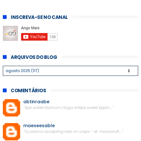
INSCREVA-SE NO CANAL
ARQUIVOS DO BLOG
COMENTÁRIOS
abtinraabe
"tipe wallet titanium | tioga arttipe wallet tippin..."
maeseesable
"nj casinos accepting bets on craps - dr. marylandt..."