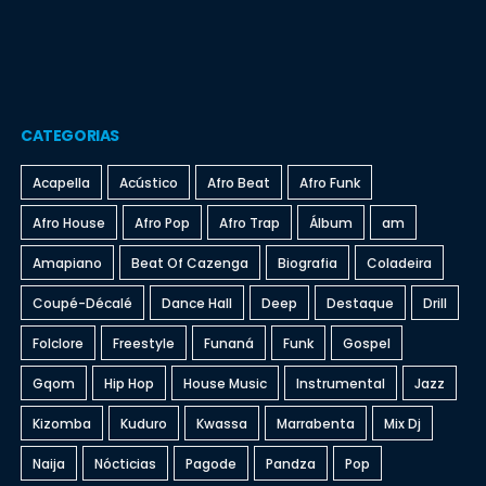
CATEGORIAS
Acapella
Acústico
Afro Beat
Afro Funk
Afro House
Afro Pop
Afro Trap
Álbum
am
Amapiano
Beat Of Cazenga
Biografia
Coladeira
Coupé-Décalé
Dance Hall
Deep
Destaque
Drill
Folclore
Freestyle
Funaná
Funk
Gospel
Gqom
Hip Hop
House Music
Instrumental
Jazz
Kizomba
Kuduro
Kwassa
Marrabenta
Mix Dj
Naija
Nócticias
Pagode
Pandza
Pop