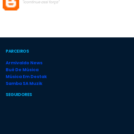
"icontinue assi força"
PARCEIROS
Armivaldo News
Bué De Música
Música Em Destak
Samba SA Muzik
SEGUIDORES