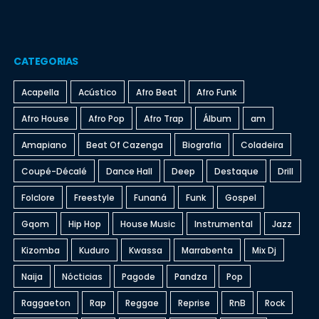
CATEGORIAS
Acapella
Acústico
Afro Beat
Afro Funk
Afro House
Afro Pop
Afro Trap
Álbum
am
Amapiano
Beat Of Cazenga
Biografia
Coladeira
Coupé-Décalé
Dance Hall
Deep
Destaque
Drill
Folclore
Freestyle
Funaná
Funk
Gospel
Gqom
Hip Hop
House Music
Instrumental
Jazz
Kizomba
Kuduro
Kwassa
Marrabenta
Mix Dj
Naija
Nócticias
Pagode
Pandza
Pop
Raggaeton
Rap
Reggae
Reprise
RnB
Rock