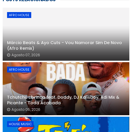
AFRO HOUSE
Márcio Beats & Ayo Cuts - Vou Namorar Sim De Novo
(Afro Remix)
Agosto 07, 2026
AFRO HOUSE
Tchutchu Librinca feat. Doddy, DJ Kalisboy, Adi Mix &
Picante - Toda Acabada
Agosto 05, 2026
HOUSE MUSIC