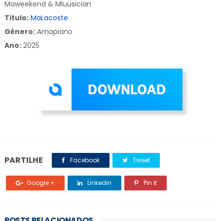
Maweekend & Mluusician
Titulo:
MaLacoste
Gênero:
Amapiano
Ano:
2025
PARTILHE
Facebook
Tweet
Google +
Linkedin
Pin it
POSTS RELACIONADOS