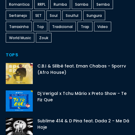
Romantica
RRPL
Rumba
Samba
Semba
Sertanejo
SET
Soul
Soulful
Sungura
Tarraxinha
Top
Tradicional
Trap
Video
World Music
Zouk
TOP 5
C.B.I & Silibé feat. Eman Chabas - Sporrv
(Afro House)
Dj Verigal x Tchu Mário x Preto Show - Te
Fiz Que
Sublime 414 & D Pina feat. Dada 2 - Me Dá
Hoje