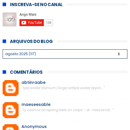
INSCREVA-SE NO CANAL
ARQUIVOS DO BLOG
COMENTÁRIOS
abtinraabe
"tipe wallet titanium | tioga arttipe wallet tippin..."
maeseesable
"nj casinos accepting bets on craps - dr. marylandt..."
Anonymous