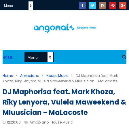
HOME
Home
>
Amapiano
>
House Music
>
DJ Maphorisa feat. Mark
Khoza, Riky Lenyora, Vulela Maweekend & Mluusician - MaLacoste
DJ Maphorisa feat. Mark Khoza,
Riky Lenyora, Vulela Maweekend &
Mluusician - MaLacoste
12:26:00
Amapiano
,
House Music