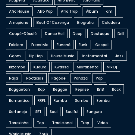
Acapella
Acústico
Afro Beat
Afro Funk
Afro House
Afro Pop
Afro Trap
Álbum
am
Amapiano
Beat Of Cazenga
Biografia
Coladeira
Coupé-Décalé
Dance Hall
Deep
Destaque
Drill
Folclore
Freestyle
Funaná
Funk
Gospel
Gqom
Hip Hop
House Music
Instrumental
Jazz
Kizomba
Kuduro
Kwassa
Marrabenta
Mix Dj
Naija
Nócticias
Pagode
Pandza
Pop
Raggaeton
Rap
Reggae
Reprise
RnB
Rock
Romantica
RRPL
Rumba
Samba
Semba
Sertanejo
SET
Soul
Soulful
Sungura
Tarraxinha
Top
Tradicional
Trap
Video
World Music
Zouk