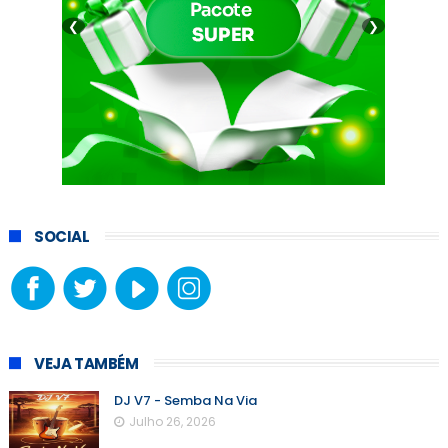
❮
❯
SOCIAL
VEJA TAMBÉM
DJ V7 - Semba Na Via
Julho 26, 2026