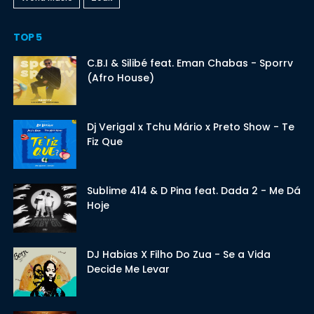
TOP 5
C.B.I & Silibé feat. Eman Chabas - Sporrv
(Afro House)
Dj Verigal x Tchu Mário x Preto Show - Te
Fiz Que
Sublime 414 & D Pina feat. Dada 2 - Me Dá
Hoje
DJ Habias X Filho Do Zua - Se a Vida
Decide Me Levar