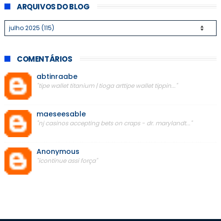
ARQUIVOS DO BLOG
COMENTÁRIOS
abtinraabe
"tipe wallet titanium | tioga arttipe wallet tippin..."
maeseesable
"nj casinos accepting bets on craps - dr. marylandt..."
Anonymous
"icontinue assi força"