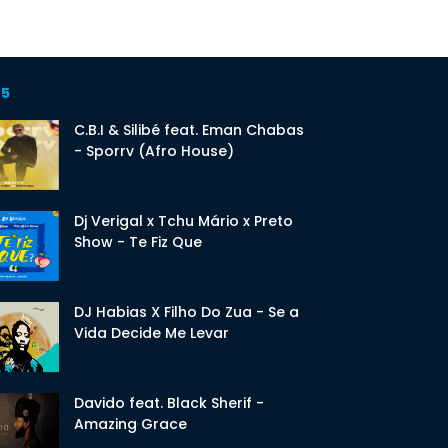
 5
C.B.I & Silibé feat. Eman Chabas
- Sporrv (Afro House)
Dj Verigal x Tchu Mário x Preto
Show - Te Fiz Que
DJ Habias X Filho Do Zua - Se a
Vida Decide Me Levar
Davido feat. Black Sherif -
Amazing Grace