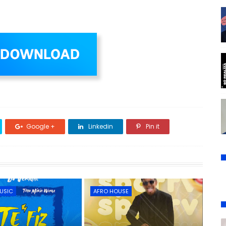
Hip hop clothing
Google +
Linkedin
Pin it
USIC
AFRO HOUSE