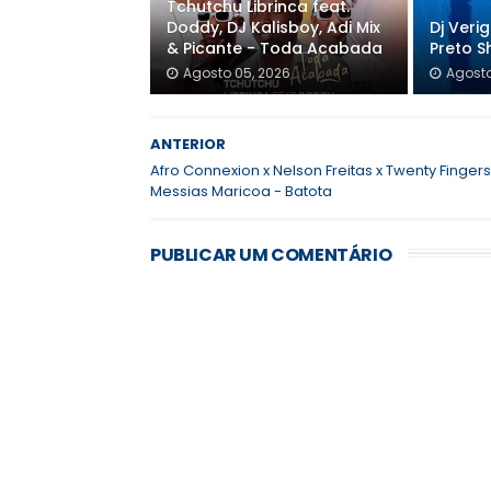
Tchutchu Librinca feat.
Doddy, DJ Kalisboy, Adi Mix
Dj Veri
& Picante - Toda Acabada
Preto S
Agosto 05, 2026
Agosto
ANTERIOR
Afro Connexion x Nelson Freitas x Twenty Fingers
Messias Maricoa - Batota
PUBLICAR UM COMENTÁRIO