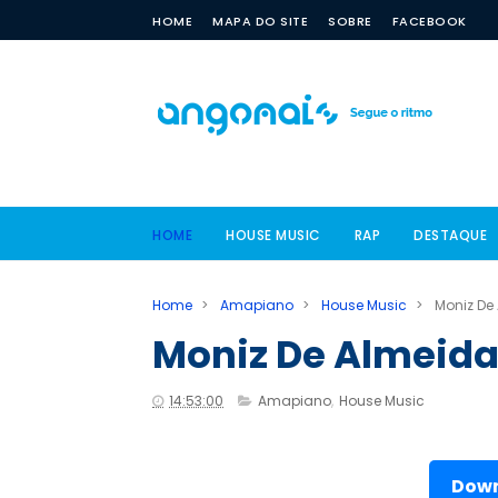
HOME
MAPA DO SITE
SOBRE
FACEBOOK
HOME
HOUSE MUSIC
RAP
DESTAQUE
Home
>
Amapiano
>
House Music
>
Moniz De 
Moniz De Almeida 
14:53:00
Amapiano
,
House Music
Down