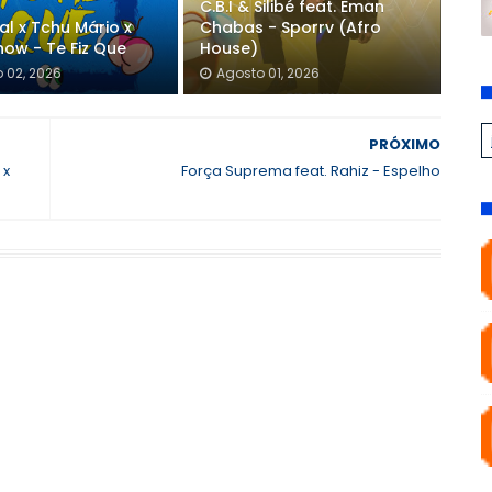
C.B.I & Silibé feat. Eman
gal x Tchu Mário x
Chabas - Sporrv (Afro
how - Te Fiz Que
House)
 02, 2026
Agosto 01, 2026
PRÓXIMO
 x
Força Suprema feat. Rahiz - Espelho