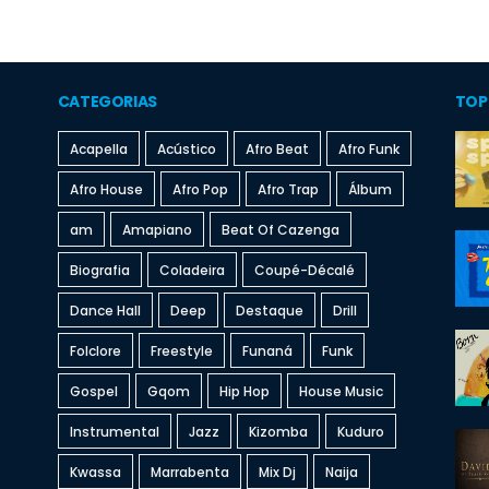
CATEGORIAS
TOP
Acapella
Acústico
Afro Beat
Afro Funk
Afro House
Afro Pop
Afro Trap
Álbum
am
Amapiano
Beat Of Cazenga
Biografia
Coladeira
Coupé-Décalé
Dance Hall
Deep
Destaque
Drill
Folclore
Freestyle
Funaná
Funk
Gospel
Gqom
Hip Hop
House Music
Instrumental
Jazz
Kizomba
Kuduro
Kwassa
Marrabenta
Mix Dj
Naija