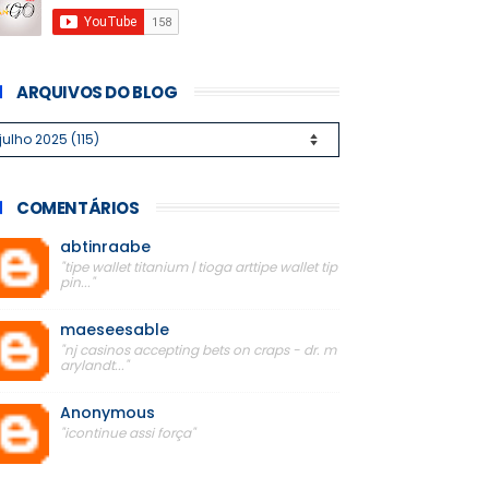
ARQUIVOS DO BLOG
COMENTÁRIOS
abtinraabe
"tipe wallet titanium | tioga arttipe wallet tip
pin..."
maeseesable
"nj casinos accepting bets on craps - dr. m
arylandt..."
Anonymous
"icontinue assi força"