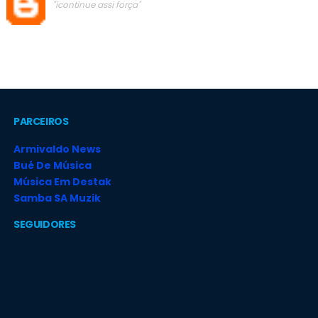
"icontinue assi força"
PARCEIROS
Armivaldo News
Bué De Música
Música Em Destak
Samba SA Muzik
SEGUIDORES