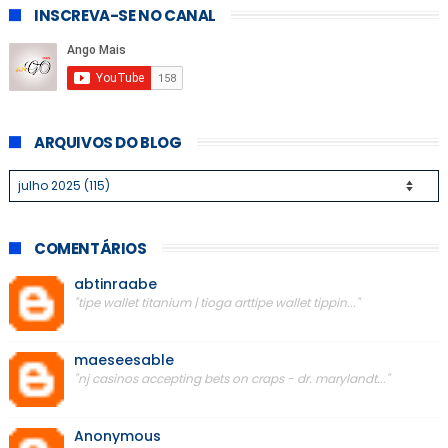
INSCREVA-SE NO CANAL
ARQUIVOS DO BLOG
COMENTÁRIOS
abtinraabe
"tipe wallet titanium | tioga arttipe wallet tippin..."
maeseesable
"nj casinos accepting bets on craps - dr. marylandt..."
Anonymous