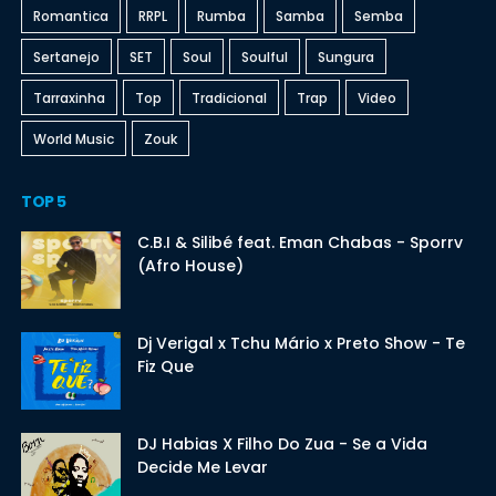
Romantica
RRPL
Rumba
Samba
Semba
Sertanejo
SET
Soul
Soulful
Sungura
Tarraxinha
Top
Tradicional
Trap
Video
World Music
Zouk
TOP 5
C.B.I & Silibé feat. Eman Chabas - Sporrv
(Afro House)
Dj Verigal x Tchu Mário x Preto Show - Te
Fiz Que
DJ Habias X Filho Do Zua - Se a Vida
Decide Me Levar