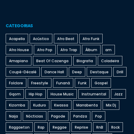
CATEGORIAS
Acapella
Acústico
Afro Beat
Afro Funk
Afro House
Afro Pop
Afro Trap
Álbum
am
Amapiano
Beat Of Cazenga
Biografia
Coladeira
Coupé-Décalé
Dance Hall
Deep
Destaque
Drill
Folclore
Freestyle
Funaná
Funk
Gospel
Gqom
Hip Hop
House Music
Instrumental
Jazz
Kizomba
Kuduro
Kwassa
Marrabenta
Mix Dj
Naija
Nócticias
Pagode
Pandza
Pop
Raggaeton
Rap
Reggae
Reprise
RnB
Rock