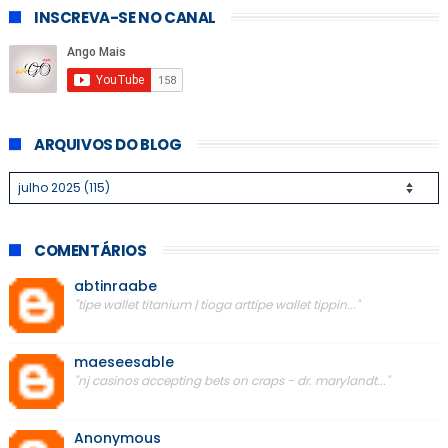
INSCREVA-SE NO CANAL
ARQUIVOS DO BLOG
COMENTÁRIOS
abtinraabe
"tipe wallet titanium | tioga arttipe wallet tippin..."
maeseesable
"nj casinos accepting bets on craps - dr. marylandt..."
Anonymous