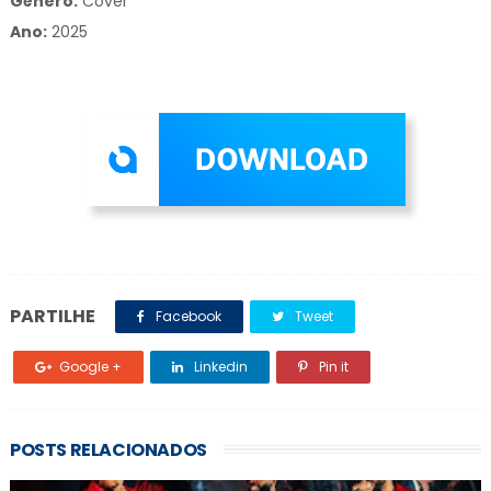
Gênero:
Cover
Ano:
2025
Hip hop clothing
PARTILHE
Facebook
Tweet
Google +
Linkedin
Pin it
POSTS RELACIONADOS