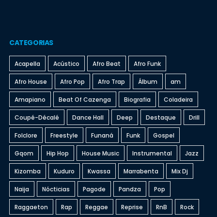
CATEGORIAS
Acapella
Acústico
Afro Beat
Afro Funk
Afro House
Afro Pop
Afro Trap
Álbum
am
Amapiano
Beat Of Cazenga
Biografia
Coladeira
Coupé-Décalé
Dance Hall
Deep
Destaque
Drill
Folclore
Freestyle
Funaná
Funk
Gospel
Gqom
Hip Hop
House Music
Instrumental
Jazz
Kizomba
Kuduro
Kwassa
Marrabenta
Mix Dj
Naija
Nócticias
Pagode
Pandza
Pop
Raggaeton
Rap
Reggae
Reprise
RnB
Rock