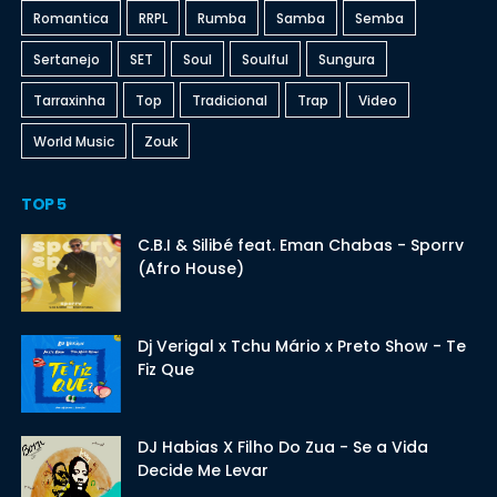
Romantica
RRPL
Rumba
Samba
Semba
Sertanejo
SET
Soul
Soulful
Sungura
Tarraxinha
Top
Tradicional
Trap
Video
World Music
Zouk
TOP 5
C.B.I & Silibé feat. Eman Chabas - Sporrv
(Afro House)
Dj Verigal x Tchu Mário x Preto Show - Te
Fiz Que
DJ Habias X Filho Do Zua - Se a Vida
Decide Me Levar