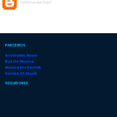
"icontinue assi força"
PARCEIROS
Armivaldo News
Bué De Música
Música Em Destak
Samba SA Muzik
SEGUIDORES