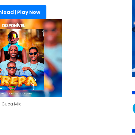
load | Play Now
 Cuca Mix