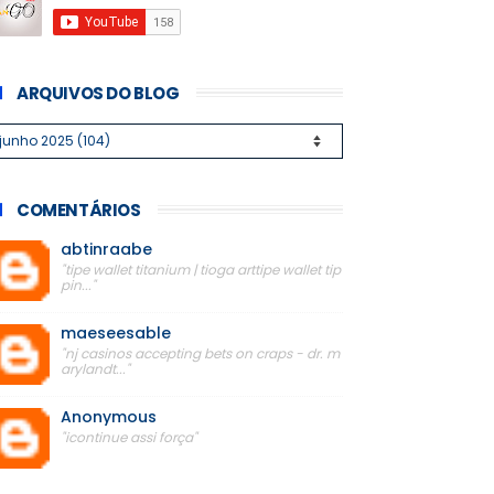
ARQUIVOS DO BLOG
COMENTÁRIOS
abtinraabe
"tipe wallet titanium | tioga arttipe wallet tip
pin..."
maeseesable
"nj casinos accepting bets on craps - dr. m
arylandt..."
Anonymous
"icontinue assi força"