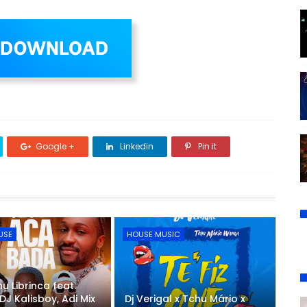
Google +
Linkedin
Pin it
USE
HOUSE MUSIC
u Librinca feat.
DJ Kalisboy, Adi Mix
Dj Verigal x Tchu Mário x