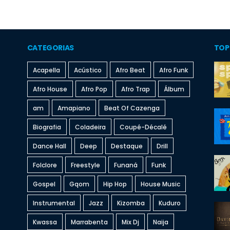
CATEGORIAS
TOP
Acapella
Acústico
Afro Beat
Afro Funk
Afro House
Afro Pop
Afro Trap
Álbum
am
Amapiano
Beat Of Cazenga
Biografia
Coladeira
Coupé-Décalé
Dance Hall
Deep
Destaque
Drill
Folclore
Freestyle
Funaná
Funk
Gospel
Gqom
Hip Hop
House Music
Instrumental
Jazz
Kizomba
Kuduro
Kwassa
Marrabenta
Mix Dj
Naija