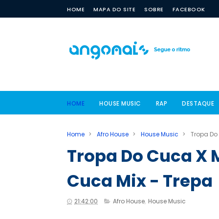
HOME
MAPA DO SITE
SOBRE
FACEBOOK
HOME
HOUSE MUSIC
RAP
DESTAQUE
Home
>
Afro House
>
House Music
>
Tropa Do
Tropa Do Cuca X 
Cuca Mix - Trepa
21:42:00
Afro House
,
House Music