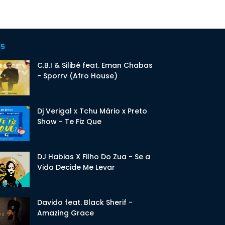
 5
C.B.I & Silibé feat. Eman Chabas
- Sporrv (Afro House)
Dj Verigal x Tchu Mário x Preto
Show - Te Fiz Que
DJ Habias X Filho Do Zua - Se a
Vida Decide Me Levar
Davido feat. Black Sherif -
Amazing Grace