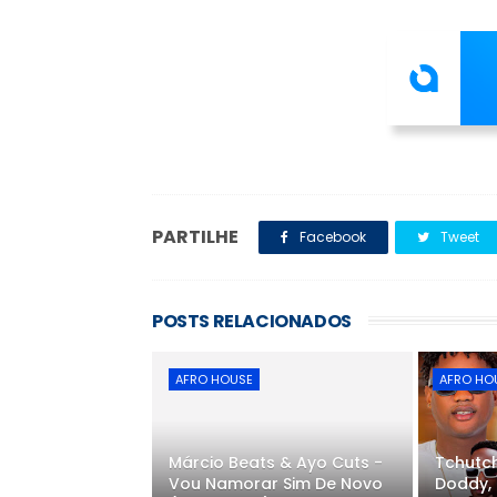
PARTILHE
Facebook
Tweet
POSTS RELACIONADOS
AFRO HOUSE
AFRO HO
Márcio Beats & Ayo Cuts -
Tchutch
Vou Namorar Sim De Novo
Doddy, 