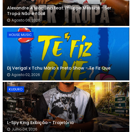
Alexandre A Máquina feat. Philippe Messias - Ser
Tropa Não é Fácil
Agosto 06, 2026
HOUSE MUSIC
Dj Verigal x Tchu Mário x Preto Show - Te Fiz Que
Agosto 02, 2026
KUDURO
L-Spy King Exibição - Trajetória
Julho 04, 2026