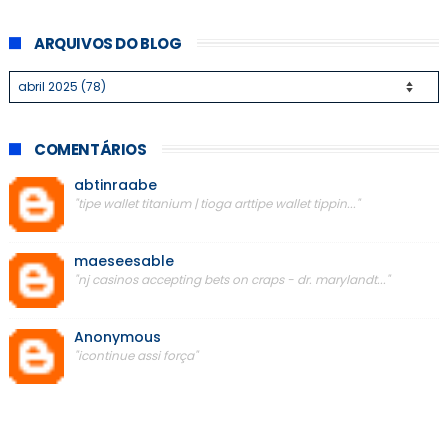
ARQUIVOS DO BLOG
COMENTÁRIOS
abtinraabe
"tipe wallet titanium | tioga arttipe wallet tippin..."
maeseesable
"nj casinos accepting bets on craps - dr. marylandt..."
Anonymous
"icontinue assi força"