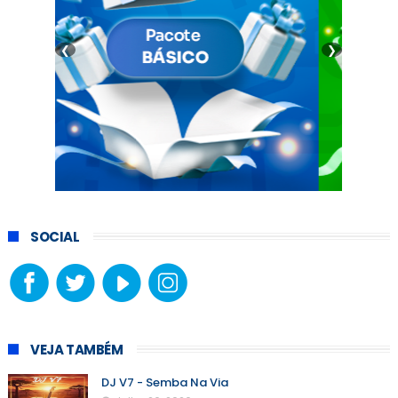
❮
❯
SOCIAL
VEJA TAMBÉM
DJ V7 - Semba Na Via