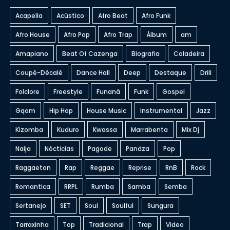
Acapella
Acústico
Afro Beat
Afro Funk
Afro House
Afro Pop
Afro Trap
Álbum
am
Amapiano
Beat Of Cazenga
Biografia
Coladeira
Coupé-Décalé
Dance Hall
Deep
Destaque
Drill
Folclore
Freestyle
Funaná
Funk
Gospel
Gqom
Hip Hop
House Music
Instrumental
Jazz
Kizomba
Kuduro
Kwassa
Marrabenta
Mix Dj
Naija
Nócticias
Pagode
Pandza
Pop
Raggaeton
Rap
Reggae
Reprise
RnB
Rock
Romantica
RRPL
Rumba
Samba
Semba
Sertanejo
SET
Soul
Soulful
Sungura
Tarraxinha
Top
Tradicional
Trap
Video