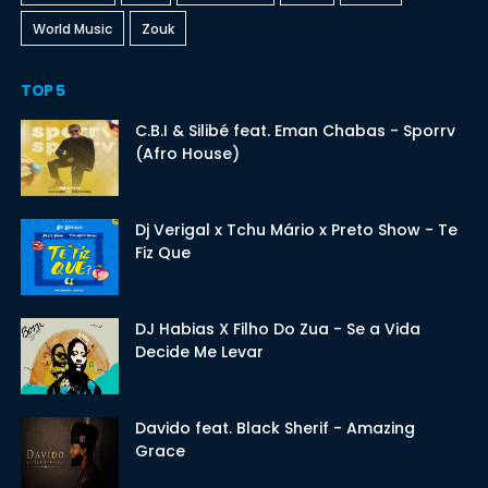
World Music
Zouk
TOP 5
C.B.I & Silibé feat. Eman Chabas - Sporrv
(Afro House)
Dj Verigal x Tchu Mário x Preto Show - Te
Fiz Que
DJ Habias X Filho Do Zua - Se a Vida
Decide Me Levar
Davido feat. Black Sherif - Amazing
Grace