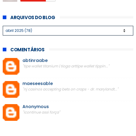
ARQUIVOS DO BLOG
COMENTÁRIOS
abtinraabe
"tipe wallet titanium | tioga arttipe wallet tippin..."
maeseesable
"nj casinos accepting bets on craps - dr. marylandt..."
Anonymous
"icontinue assi força"