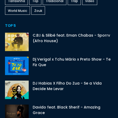
Tarraxinha
Top
Tradicional
Trap
Video
World Music
Zouk
TOP 5
C.B.I & Silibé feat. Eman Chabas - Sporrv
(Afro House)
Dj Verigal x Tchu Mário x Preto Show - Te
Fiz Que
DJ Habias X Filho Do Zua - Se a Vida
Decide Me Levar
Davido feat. Black Sherif - Amazing
Grace