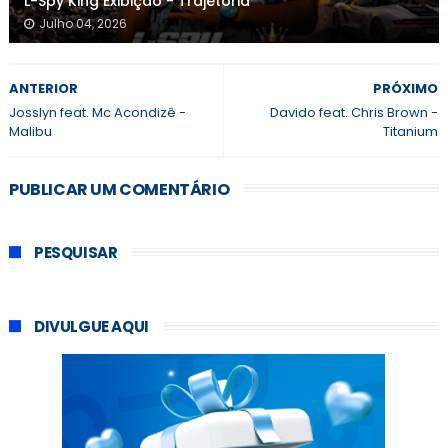
L-Spy King Exibição - Trajetória
Julho 04, 2026
ANTERIOR
PRÓXIMO
Josslyn feat. Mc Acondizê -
Davido feat. Chris Brown -
Malibu
Titanium
PUBLICAR UM COMENTÁRIO
PESQUISAR
DIVULGUE AQUI