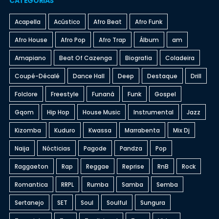
CATEGORIAS
Acapella
Acústico
Afro Beat
Afro Funk
Afro House
Afro Pop
Afro Trap
Álbum
am
Amapiano
Beat Of Cazenga
Biografia
Coladeira
Coupé-Décalé
Dance Hall
Deep
Destaque
Drill
Folclore
Freestyle
Funaná
Funk
Gospel
Gqom
Hip Hop
House Music
Instrumental
Jazz
Kizomba
Kuduro
Kwassa
Marrabenta
Mix Dj
Naija
Nócticias
Pagode
Pandza
Pop
Raggaeton
Rap
Reggae
Reprise
RnB
Rock
Romantica
RRPL
Rumba
Samba
Semba
Sertanejo
SET
Soul
Soulful
Sungura