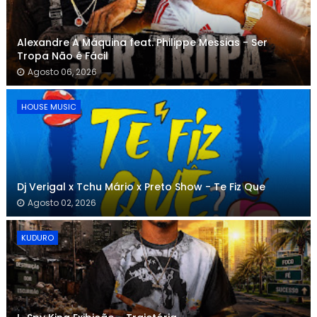
Alexandre A Máquina feat. Philippe Messias - Ser
Tropa Não é Fácil
Agosto 06, 2026
HOUSE MUSIC
Dj Verigal x Tchu Mário x Preto Show - Te Fiz Que
Agosto 02, 2026
KUDURO