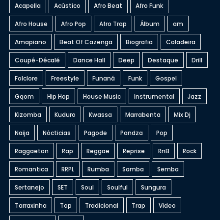
Acapella
Acústico
Afro Beat
Afro Funk
Afro House
Afro Pop
Afro Trap
Álbum
am
Amapiano
Beat Of Cazenga
Biografia
Coladeira
Coupé-Décalé
Dance Hall
Deep
Destaque
Drill
Folclore
Freestyle
Funaná
Funk
Gospel
Gqom
Hip Hop
House Music
Instrumental
Jazz
Kizomba
Kuduro
Kwassa
Marrabenta
Mix Dj
Naija
Nócticias
Pagode
Pandza
Pop
Raggaeton
Rap
Reggae
Reprise
RnB
Rock
Romantica
RRPL
Rumba
Samba
Semba
Sertanejo
SET
Soul
Soulful
Sungura
Tarraxinha
Top
Tradicional
Trap
Video