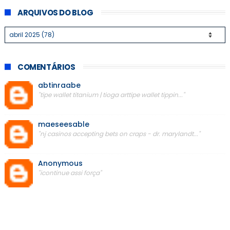
ARQUIVOS DO BLOG
COMENTÁRIOS
abtinraabe
"tipe wallet titanium | tioga arttipe wallet tippin..."
maeseesable
"nj casinos accepting bets on craps - dr. marylandt..."
Anonymous
"icontinue assi força"