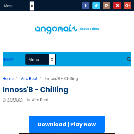
HOME
Home
>
Afro Beat
>
Innoss'B - Chilling
Innoss'B - Chilling
22:55:00
Afro Beat
Download | Play Now