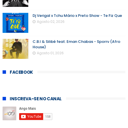
Dj Verigal x Tchu Mário x Preto Show - Te Fiz Que
Agosto 02, 2026
C.B.I & Silibé feat. Eman Chabas - Sporrv (Afro
House)
Agosto 01, 2026
FACEBOOK
INSCREVA-SE NO CANAL