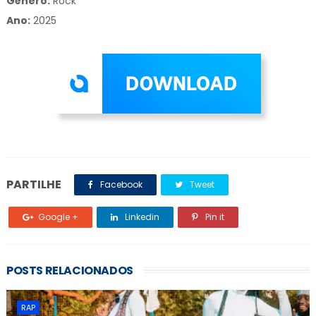
Gênero:
Rock
Ano:
2025
PARTILHE
Facebook
Tweet
Google +
Linkedin
Pin it
POSTS RELACIONADOS
RAP