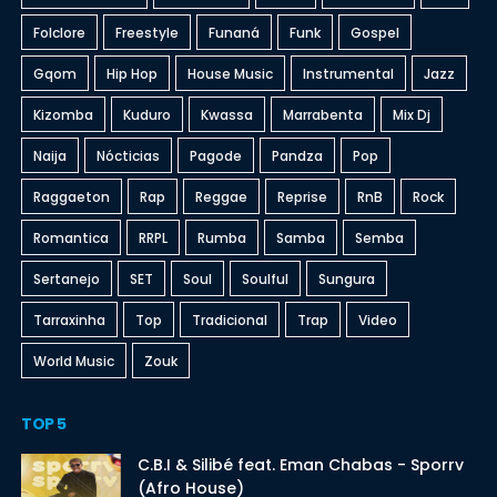
Folclore
Freestyle
Funaná
Funk
Gospel
Gqom
Hip Hop
House Music
Instrumental
Jazz
Kizomba
Kuduro
Kwassa
Marrabenta
Mix Dj
Naija
Nócticias
Pagode
Pandza
Pop
Raggaeton
Rap
Reggae
Reprise
RnB
Rock
Romantica
RRPL
Rumba
Samba
Semba
Sertanejo
SET
Soul
Soulful
Sungura
Tarraxinha
Top
Tradicional
Trap
Video
World Music
Zouk
TOP 5
C.B.I & Silibé feat. Eman Chabas - Sporrv
(Afro House)