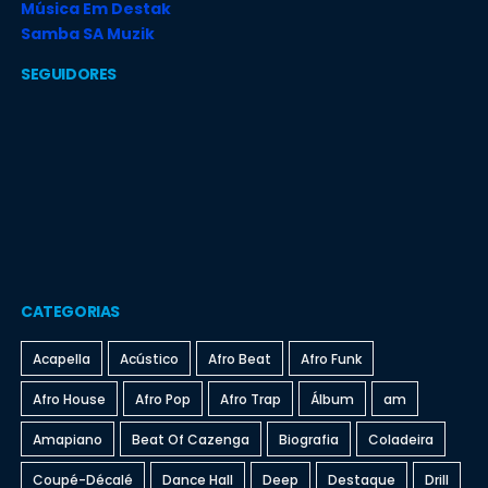
Música Em Destak
Samba SA Muzik
SEGUIDORES
CATEGORIAS
Acapella
Acústico
Afro Beat
Afro Funk
Afro House
Afro Pop
Afro Trap
Álbum
am
Amapiano
Beat Of Cazenga
Biografia
Coladeira
Coupé-Décalé
Dance Hall
Deep
Destaque
Drill