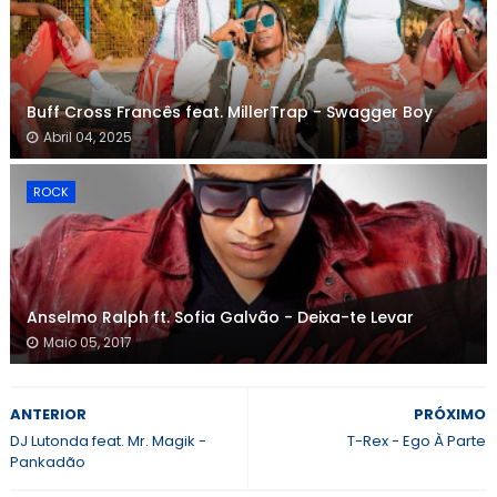
Buff Cross Francês feat. MillerTrap - Swagger Boy
Abril 04, 2025
ROCK
Anselmo Ralph ft. Sofia Galvão - Deixa-te Levar
Maio 05, 2017
ANTERIOR
PRÓXIMO
DJ Lutonda feat. Mr. Magik -
T-Rex - Ego À Parte
Pankadão