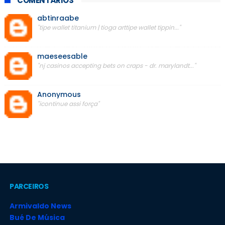
COMENTÁRIOS
abtinraabe
"tipe wallet titanium | tioga arttipe wallet tippin..."
maeseesable
"nj casinos accepting bets on craps - dr. marylandt..."
Anonymous
"icontinue assi força"
PARCEIROS
Armivaldo News
Bué De Música