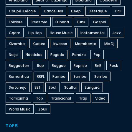
Amapiano
Beat Of Cazenga
Biografia
Coladeira
Coupé-Décalé
Dance Hall
Deep
Destaque
Drill
Folclore
Freestyle
Funaná
Funk
Gospel
Gqom
Hip Hop
House Music
Instrumental
Jazz
Kizomba
Kuduro
Kwassa
Marrabenta
Mix Dj
Naija
Nócticias
Pagode
Pandza
Pop
Raggaeton
Rap
Reggae
Reprise
RnB
Rock
Romantica
RRPL
Rumba
Samba
Semba
Sertanejo
SET
Soul
Soulful
Sungura
Tarraxinha
Top
Tradicional
Trap
Video
World Music
Zouk
TOP 5