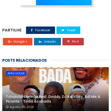
PARTILHE
Facebook
Tweet
Google +
Linkedin
Pin it
POSTS RELACIONADOS
AFRO HOUSE
Tchutchu Librinca feat. Doddy, DJ Kalisboy, Adi Mix &
Picante - Toda Acabada
Agosto 05, 2026