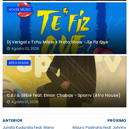
HOUSE MUSIC
Dj Verigal x Tchu Mário x Preto Show - Te Fiz Que
Agosto 02, 2026
AFRO HOUSE
C.B.I & Silibé feat. Eman Chabas - Sporrv (Afro House)
Agosto 01, 2026
ANTERIOR
PRÓXIMO
Jurista Kudurista feat. Mano
Mauro Pastrana feat. Johnny