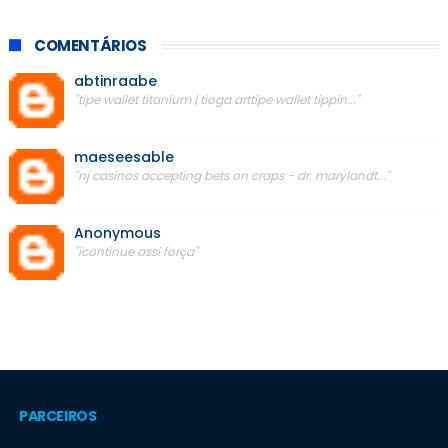
COMENTÁRIOS
abtinraabe
"tipe wallet titanium | tioga arttipe wallet tippin..."
maeseesable
"nj casinos accepting bets on craps - dr. marylandt..."
Anonymous
"icontinue assi força"
PARCEIROS