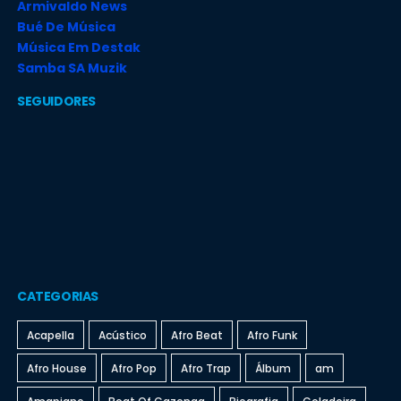
Armivaldo News
Bué De Música
Música Em Destak
Samba SA Muzik
SEGUIDORES
CATEGORIAS
Acapella
Acústico
Afro Beat
Afro Funk
Afro House
Afro Pop
Afro Trap
Álbum
am