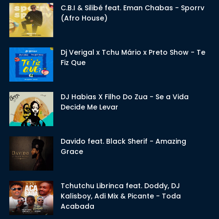
C.B.I & Silibé feat. Eman Chabas - Sporrv
(Afro House)
Dj Verigal x Tchu Mário x Preto Show - Te
Fiz Que
DJ Habias X Filho Do Zua - Se a Vida
Decide Me Levar
Davido feat. Black Sherif - Amazing
Grace
Tchutchu Librinca feat. Doddy, DJ
Kalisboy, Adi Mix & Picante - Toda
Acabada