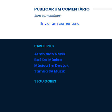
PUBLICAR UM COMENTÁRIO
Sem comentários
Enviar um comentário
PARCEIROS
Armivaldo News
Bué De Música
Música Em Destak
Samba SA Muzik
SEGUIDORES