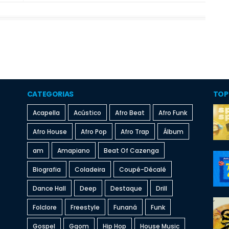
CATEGORIAS
TOP
Acapella
Acústico
Afro Beat
Afro Funk
Afro House
Afro Pop
Afro Trap
Álbum
am
Amapiano
Beat Of Cazenga
Biografia
Coladeira
Coupé-Décalé
Dance Hall
Deep
Destaque
Drill
Folclore
Freestyle
Funaná
Funk
Gospel
Gqom
Hip Hop
House Music