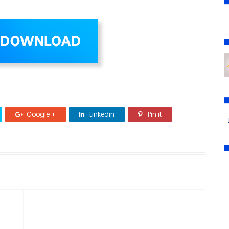
Google +
Linkedin
Pin it