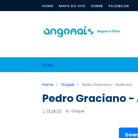
HOME
MAPA DO SITE
SOBRE
FACEBOOK
HOME
Home
>
Gospel
>
Pedro Graciano - Ayehova
Pedro Graciano -
13:24:00
Gospel
Down