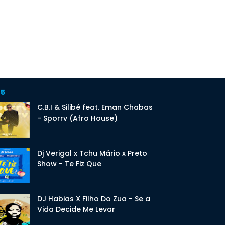
 5
C.B.I & Silibé feat. Eman Chabas
- Sporrv (Afro House)
Dj Verigal x Tchu Mário x Preto
Show - Te Fiz Que
DJ Habias X Filho Do Zua - Se a
Vida Decide Me Levar