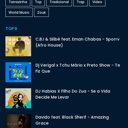
Tarraxinha
Top
Tradicional
Trap
Video
World Music
Zouk
TOP 5
C.B.I & Silibé feat. Eman Chabas - Sporrv
(Afro House)
Dj Verigal x Tchu Mário x Preto Show - Te
Fiz Que
DJ Habias X Filho Do Zua - Se a Vida
Decide Me Levar
Davido feat. Black Sherif - Amazing
Grace