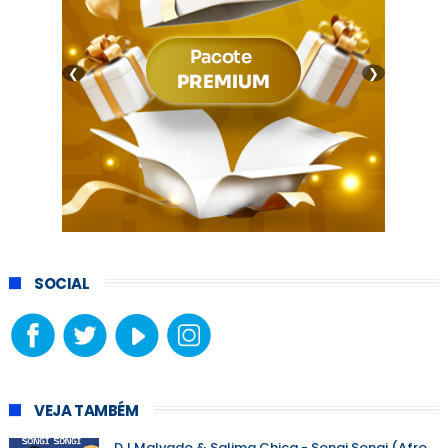
❮
❯
SOCIAL
VEJA TAMBÉM
DJ Malvado & Salima Chica - Songi Songi (Afro