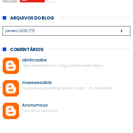
ARQUIVOS DO BLOG
COMENTÁRIOS
abtinraabe
"tipe wallet titanium | tioga arttipe wallet tippin..."
maeseesable
"nj casinos accepting bets on craps - dr. marylandt..."
Anonymous
"icontinue assi força"