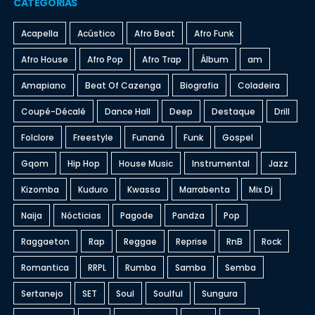
CATEGORIAS
Acapella
Acústico
Afro Beat
Afro Funk
Afro House
Afro Pop
Afro Trap
Álbum
am
Amapiano
Beat Of Cazenga
Biografia
Coladeira
Coupé-Décalé
Dance Hall
Deep
Destaque
Drill
Folclore
Freestyle
Funaná
Funk
Gospel
Gqom
Hip Hop
House Music
Instrumental
Jazz
Kizomba
Kuduro
Kwassa
Marrabenta
Mix Dj
Naija
Nócticias
Pagode
Pandza
Pop
Raggaeton
Rap
Reggae
Reprise
RnB
Rock
Romantica
RRPL
Rumba
Samba
Semba
Sertanejo
SET
Soul
Soulful
Sungura