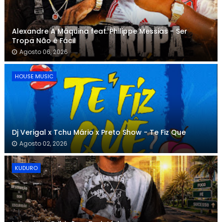
Alexandre A Máquina feat. Philippe Messias - Ser
Tropa Não é Fácil
Agosto 06, 2026
HOUSE MUSIC
Dj Verigal x Tchu Mário x Preto Show - Te Fiz Que
Agosto 02, 2026
KUDURO