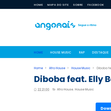
HOME
MAPA DO SITE
SOBRE
FACEBOOK
HOME
HOUSE MUSIC
RAP
DESTAQUE
Home
>
Afro House
>
House Music
>
Diboba fe
Diboba feat. Elly
22:21:00
Afro House
,
House Music
Down