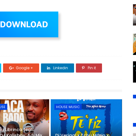
Google +
Linkedin
Pin it
USE
HOUSE MUSIC
u Librinca feat.
DJ Kalisboy, Adi Mix
Dj Verigal x Tchu Mário x