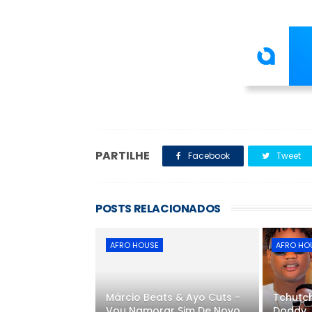
PARTILHE
Facebook
Tweet
POSTS RELACIONADOS
AFRO HOUSE
AFRO HO
Márcio Beats & Ayo Cuts -
Tchutch
Vou Namorar Sim De Novo
Doddy, 