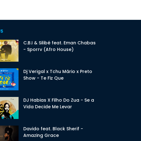
 5
C.B.I & Silibé feat. Eman Chabas
- Sporrv (Afro House)
Dj Verigal x Tchu Mário x Preto
Show - Te Fiz Que
DJ Habias X Filho Do Zua - Se a
Vida Decide Me Levar
Davido feat. Black Sherif -
Amazing Grace