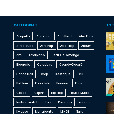
CATEGORIAS
TOP
Acapella
Acústico
Afro Beat
Afro Funk
Afro House
Afro Pop
Afro Trap
Álbum
am
Amapiano
Beat Of Cazenga
Biografia
Coladeira
Coupé-Décalé
Dance Hall
Deep
Destaque
Drill
Folclore
Freestyle
Funaná
Funk
Gospel
Gqom
Hip Hop
House Music
Instrumental
Jazz
Kizomba
Kuduro
Kwassa
Marrabenta
Mix Dj
Naija