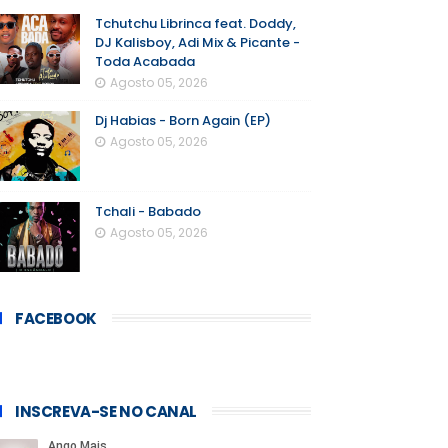
Tchutchu Librinca feat. Doddy,
DJ Kalisboy, Adi Mix & Picante -
Toda Acabada
Agosto 05, 2026
Dj Habias - Born Again (EP)
Agosto 05, 2026
Tchali - Babado
Agosto 05, 2026
FACEBOOK
INSCREVA-SE NO CANAL