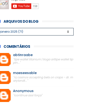
ARQUIVOS DO BLOG
COMENTÁRIOS
abtinraabe
"tipe wallet titanium | tioga arttipe wallet tip
pin..."
maeseesable
"nj casinos accepting bets on craps - dr. m
arylandt..."
Anonymous
"icontinue assi força"