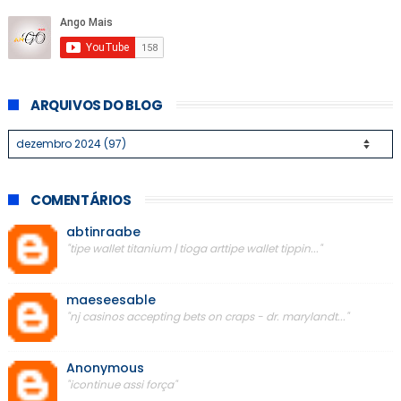
ARQUIVOS DO BLOG
COMENTÁRIOS
abtinraabe
"tipe wallet titanium | tioga arttipe wallet tippin..."
maeseesable
"nj casinos accepting bets on craps - dr. marylandt..."
Anonymous
"icontinue assi força"