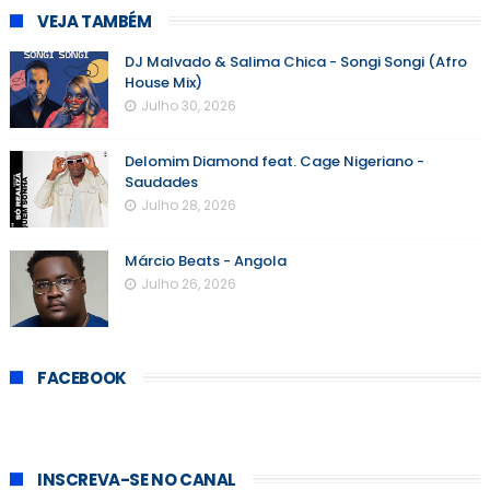
VEJA TAMBÉM
DJ Malvado & Salima Chica - Songi Songi (Afro
House Mix)
Julho 30, 2026
Delomim Diamond feat. Cage Nigeriano -
Saudades
Julho 28, 2026
Márcio Beats - Angola
Julho 26, 2026
FACEBOOK
INSCREVA-SE NO CANAL