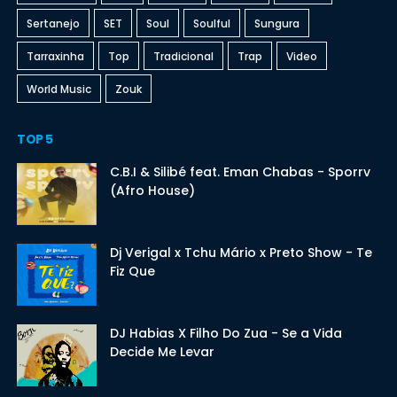
Sertanejo
SET
Soul
Soulful
Sungura
Tarraxinha
Top
Tradicional
Trap
Video
World Music
Zouk
TOP 5
C.B.I & Silibé feat. Eman Chabas - Sporrv
(Afro House)
Dj Verigal x Tchu Mário x Preto Show - Te
Fiz Que
DJ Habias X Filho Do Zua - Se a Vida
Decide Me Levar