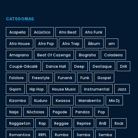
CATEGORIAS
Acapella
Acústico
Afro Beat
Afro Funk
Afro House
Afro Pop
Afro Trap
Álbum
am
Amapiano
Beat Of Cazenga
Biografia
Coladeira
Coupé-Décalé
Dance Hall
Deep
Destaque
Drill
Folclore
Freestyle
Funaná
Funk
Gospel
Gqom
Hip Hop
House Music
Instrumental
Jazz
Kizomba
Kuduro
Kwassa
Marrabenta
Mix Dj
Naija
Nócticias
Pagode
Pandza
Pop
Raggaeton
Rap
Reggae
Reprise
RnB
Rock
Romantica
RRPL
Rumba
Samba
Semba