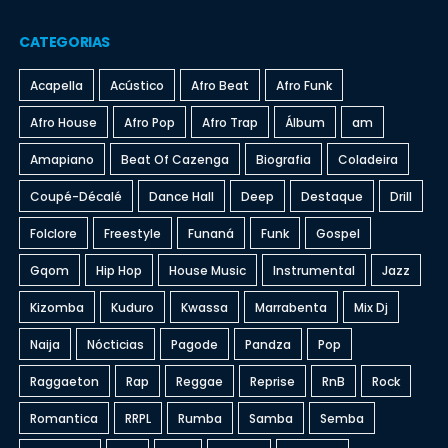
CATEGORIAS
Acapella
Acústico
Afro Beat
Afro Funk
Afro House
Afro Pop
Afro Trap
Álbum
am
Amapiano
Beat Of Cazenga
Biografia
Coladeira
Coupé-Décalé
Dance Hall
Deep
Destaque
Drill
Folclore
Freestyle
Funaná
Funk
Gospel
Gqom
Hip Hop
House Music
Instrumental
Jazz
Kizomba
Kuduro
Kwassa
Marrabenta
Mix Dj
Naija
Nócticias
Pagode
Pandza
Pop
Raggaeton
Rap
Reggae
Reprise
RnB
Rock
Romantica
RRPL
Rumba
Samba
Semba