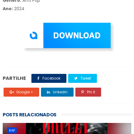
Gênero:
Afro Pop
Ano:
2024
PARTILHE
Facebook
Tweet
Google +
Linkedin
Pin it
POSTS RELACIONADOS
RAP