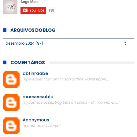
ARQUIVOS DO BLOG
COMENTÁRIOS
abtinraabe
"tipe wallet titanium | tioga arttipe wallet tippin..."
maeseesable
"nj casinos accepting bets on craps - dr. marylandt..."
Anonymous
"icontinue assi força"