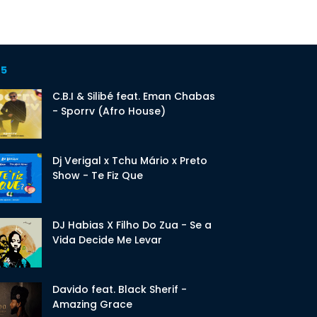
 5
C.B.I & Silibé feat. Eman Chabas
- Sporrv (Afro House)
Dj Verigal x Tchu Mário x Preto
Show - Te Fiz Que
DJ Habias X Filho Do Zua - Se a
Vida Decide Me Levar
Davido feat. Black Sherif -
Amazing Grace