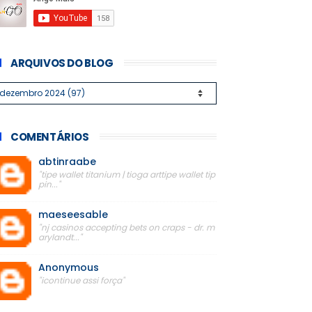
ARQUIVOS DO BLOG
COMENTÁRIOS
abtinraabe
"tipe wallet titanium | tioga arttipe wallet tip
pin..."
maeseesable
"nj casinos accepting bets on craps - dr. m
arylandt..."
Anonymous
"icontinue assi força"