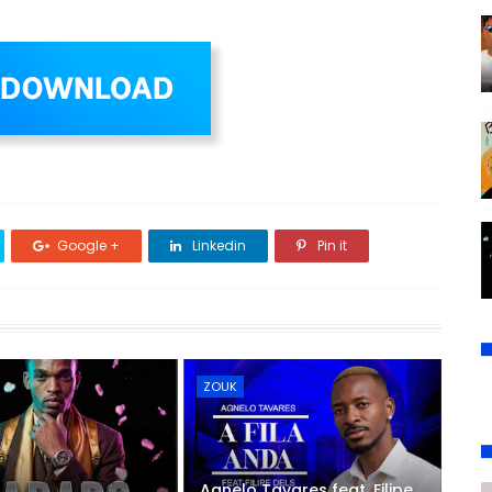
Google +
Linkedin
Pin it
ZOUK
Agnelo Tavares feat. Filipe