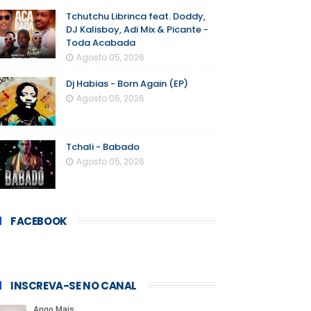
Tchutchu Librinca feat. Doddy,
DJ Kalisboy, Adi Mix & Picante -
Toda Acabada
Agosto 05, 2026
Dj Habias - Born Again (EP)
Agosto 05, 2026
Tchali - Babado
Agosto 05, 2026
FACEBOOK
INSCREVA-SE NO CANAL