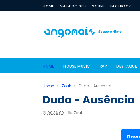
HOME
MAPA DO SITE
SOBRE
FACEBOOK
HOME
HOUSE MUSIC
RAP
DESTAQUE
Home
>
Zouk
>
Duda - Ausência
Duda - Ausência
00:36:00
Zouk
Down