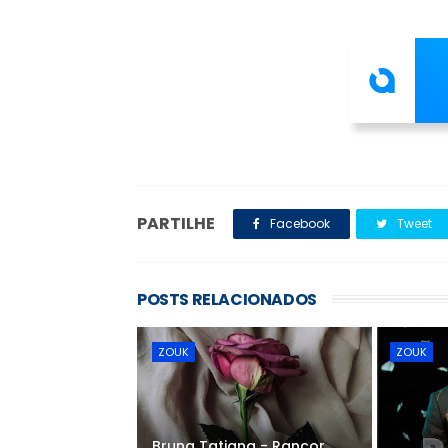
PARTILHE
Facebook
Tweet
POSTS RELACIONADOS
ZOUK
ZOUK
Bruna Tatiana - Rancor