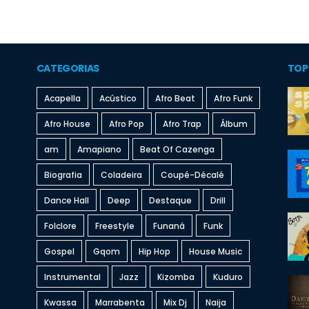
CATEGORIAS
TOP
Acapella
Acústico
Afro Beat
Afro Funk
Afro House
Afro Pop
Afro Trap
Álbum
am
Amapiano
Beat Of Cazenga
Biografia
Coladeira
Coupé-Décalé
Dance Hall
Deep
Destaque
Drill
Folclore
Freestyle
Funaná
Funk
Gospel
Gqom
Hip Hop
House Music
Instrumental
Jazz
Kizomba
Kuduro
Kwassa
Marrabenta
Mix Dj
Naija