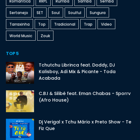
Romantica
RRPL
Rumba
Samba
Semba
Sertanejo
SET
Soul
Soulful
Sungura
Tarraxinha
Top
Tradicional
Trap
Video
World Music
Zouk
TOP 5
Tchutchu Librinca feat. Doddy, DJ
Kalisboy, Adi Mix & Picante - Toda
Acabada
C.B.I & Silibé feat. Eman Chabas - Sporrv
(Afro House)
Dj Verigal x Tchu Mário x Preto Show - Te
Fiz Que