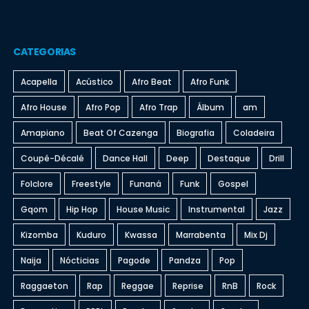
CATEGORIAS
Acapella
Acústico
Afro Beat
Afro Funk
Afro House
Afro Pop
Afro Trap
Álbum
am
Amapiano
Beat Of Cazenga
Biografia
Coladeira
Coupé-Décalé
Dance Hall
Deep
Destaque
Drill
Folclore
Freestyle
Funaná
Funk
Gospel
Gqom
Hip Hop
House Music
Instrumental
Jazz
Kizomba
Kuduro
Kwassa
Marrabenta
Mix Dj
Naija
Nócticias
Pagode
Pandza
Pop
Raggaeton
Rap
Reggae
Reprise
RnB
Rock