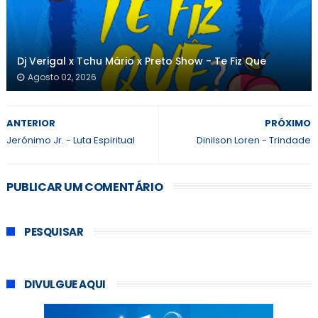
Dj Verigal x Tchu Mário x Preto Show - Te Fiz Que
Agosto 02, 2026
ANTERIOR
PRÓXIMO
Jerónimo Jr. - Luta Espiritual
Dinilson Loren - Trindade
PUBLICAR UM COMENTÁRIO
PESQUISAR
DIVULGUE AQUI