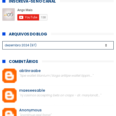
INSCREVA-SE NO CANAL
ARQUIVOS DO BLOG
COMENTÁRIOS
abtinraabe
"tipe wallet titanium | tioga arttipe wallet tippin..."
maeseesable
"nj casinos accepting bets on craps - dr. marylandt..."
Anonymous
"icontinue assi força"