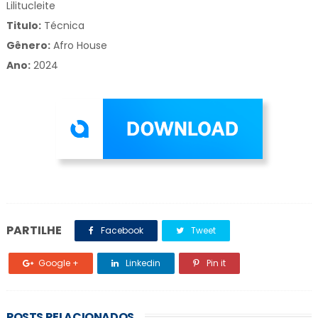
Lilitucleite
Titulo:
Técnica
Gênero:
Afro House
Ano:
2024
PARTILHE
Facebook
Tweet
Google +
Linkedin
Pin it
POSTS RELACIONADOS