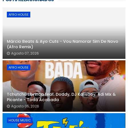
AFRO HOUSE
Márcio Beats & Ayo Cuts - Vou Namorar Sim De Novo
(Afro Remix)
Agosto 07, 2026
AFRO HOUSE
Tchutchu Librinca feat. Doddy, DJ Kalisboy, Adi Mix &
Picante - Toda Acabada
Agosto 05, 2026
HOUSE MUSIC