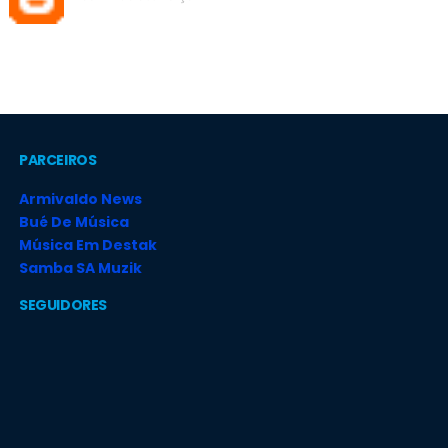
PARCEIROS
Armivaldo News
Bué De Música
Música Em Destak
Samba SA Muzik
SEGUIDORES