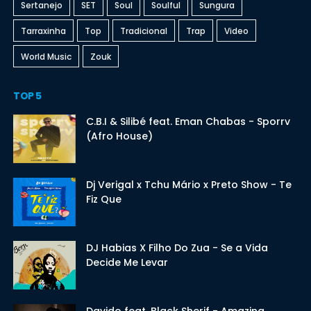
Sertanejo
SET
Soul
Soulful
Sungura
Tarraxinha
Top
Tradicional
Trap
Video
World Music
Zouk
TOP 5
C.B.I & Silibé feat. Eman Chabas - Sporrv
(Afro House)
Dj Verigal x Tchu Mário x Preto Show - Te
Fiz Que
DJ Habias X Filho Do Zua - Se a Vida
Decide Me Levar