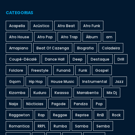
CATEGORIAS
Acapella
Acústico
Afro Beat
Afro Funk
Afro House
Afro Pop
Afro Trap
Álbum
am
Amapiano
Beat Of Cazenga
Biografia
Coladeira
Coupé-Décalé
Dance Hall
Deep
Destaque
Drill
Folclore
Freestyle
Funaná
Funk
Gospel
Gqom
Hip Hop
House Music
Instrumental
Jazz
Kizomba
Kuduro
Kwassa
Marrabenta
Mix Dj
Naija
Nócticias
Pagode
Pandza
Pop
Raggaeton
Rap
Reggae
Reprise
RnB
Rock
Romantica
RRPL
Rumba
Samba
Semba