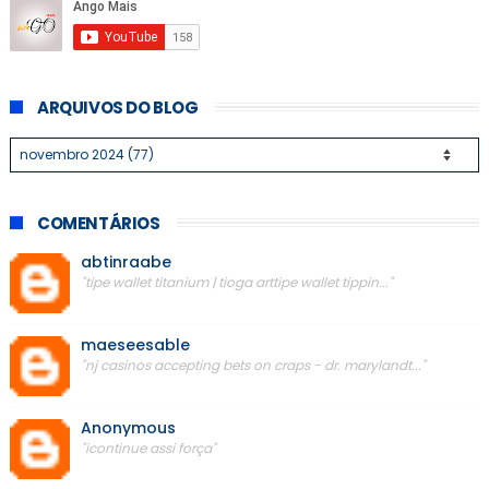
ARQUIVOS DO BLOG
COMENTÁRIOS
abtinraabe
"tipe wallet titanium | tioga arttipe wallet tippin..."
maeseesable
"nj casinos accepting bets on craps - dr. marylandt..."
Anonymous
"icontinue assi força"