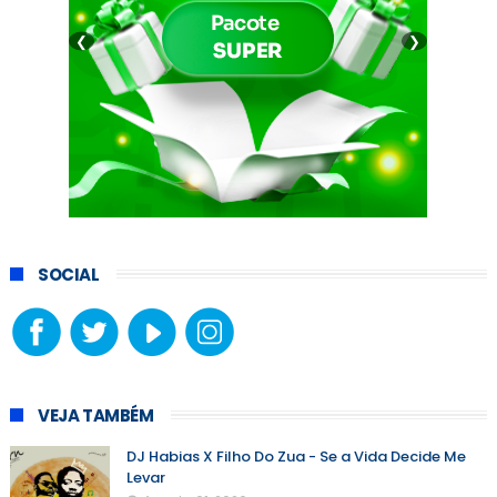
❮
❯
SOCIAL
VEJA TAMBÉM
DJ Habias X Filho Do Zua - Se a Vida Decide Me
Levar