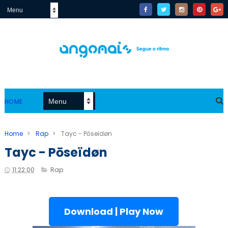
HOME
Home
>
Rap
>
Tayc - Pōseïdøn
Tayc - Pōseïdøn
11:22:00
Rap
Download | Play Now