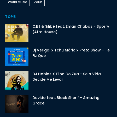
World Music
Zouk
TOP 5
C.B.I & Silibé feat. Eman Chabas - Sporrv
(Afro House)
Dj Verigal x Tchu Mário x Preto Show - Te
Fiz Que
DJ Habias X Filho Do Zua - Se a Vida
Decide Me Levar
Davido feat. Black Sherif - Amazing
Grace