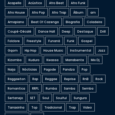
Acapella
Acústico
Afro Beat
Afro Funk
Afro House
Afro Pop
Afro Trap
Álbum
am
Amapiano
Beat Of Cazenga
Biografia
Coladeira
Coupé-Décalé
Dance Hall
Deep
Destaque
Drill
Folclore
Freestyle
Funaná
Funk
Gospel
Gqom
Hip Hop
House Music
Instrumental
Jazz
Kizomba
Kuduro
Kwassa
Marrabenta
Mix Dj
Naija
Nócticias
Pagode
Pandza
Pop
Raggaeton
Rap
Reggae
Reprise
RnB
Rock
Romantica
RRPL
Rumba
Samba
Semba
Sertanejo
SET
Soul
Soulful
Sungura
Tarraxinha
Top
Tradicional
Trap
Video