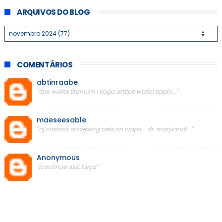
ARQUIVOS DO BLOG
COMENTÁRIOS
abtinraabe
"tipe wallet titanium | tioga arttipe wallet tippin..."
maeseesable
"nj casinos accepting bets on craps - dr. marylandt..."
Anonymous
"icontinue assi força"