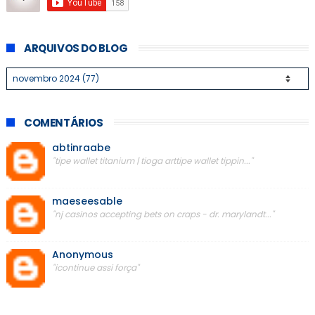
ARQUIVOS DO BLOG
COMENTÁRIOS
abtinraabe
"tipe wallet titanium | tioga arttipe wallet tippin..."
maeseesable
"nj casinos accepting bets on craps - dr. marylandt..."
Anonymous
"icontinue assi força"