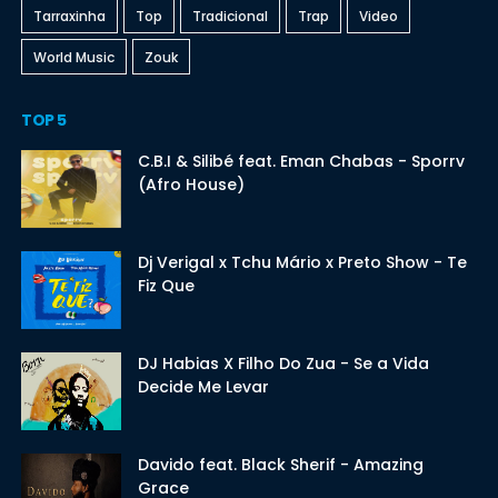
Tarraxinha
Top
Tradicional
Trap
Video
World Music
Zouk
TOP 5
C.B.I & Silibé feat. Eman Chabas - Sporrv
(Afro House)
Dj Verigal x Tchu Mário x Preto Show - Te
Fiz Que
DJ Habias X Filho Do Zua - Se a Vida
Decide Me Levar
Davido feat. Black Sherif - Amazing
Grace