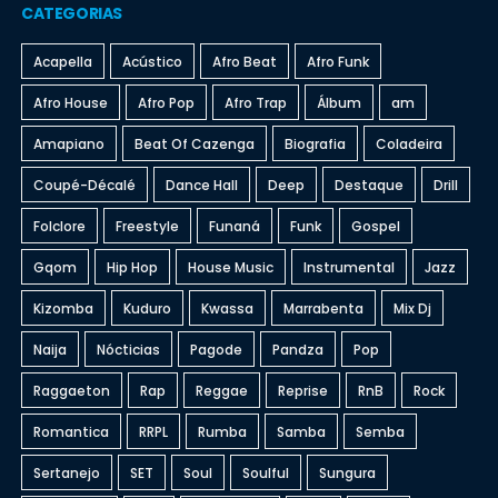
CATEGORIAS
Acapella
Acústico
Afro Beat
Afro Funk
Afro House
Afro Pop
Afro Trap
Álbum
am
Amapiano
Beat Of Cazenga
Biografia
Coladeira
Coupé-Décalé
Dance Hall
Deep
Destaque
Drill
Folclore
Freestyle
Funaná
Funk
Gospel
Gqom
Hip Hop
House Music
Instrumental
Jazz
Kizomba
Kuduro
Kwassa
Marrabenta
Mix Dj
Naija
Nócticias
Pagode
Pandza
Pop
Raggaeton
Rap
Reggae
Reprise
RnB
Rock
Romantica
RRPL
Rumba
Samba
Semba
Sertanejo
SET
Soul
Soulful
Sungura