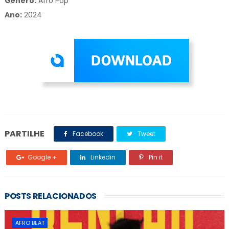
Gênero:
Afro Pop
Ano:
2024
PARTILHE
Facebook
Tweet
Google +
Linkedin
Pin it
POSTS RELACIONADOS
AFRO BEAT