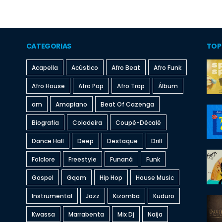
CATEGORIAS
TOP
Acapella
Acústico
Afro Beat
Afro Funk
Afro House
Afro Pop
Afro Trap
Álbum
am
Amapiano
Beat Of Cazenga
Biografia
Coladeira
Coupé-Décalé
Dance Hall
Deep
Destaque
Drill
Folclore
Freestyle
Funaná
Funk
Gospel
Gqom
Hip Hop
House Music
Instrumental
Jazz
Kizomba
Kuduro
Kwassa
Marrabenta
Mix Dj
Naija