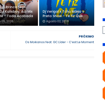
u Librinca feat.
DJ Kalisboy, Adi Mix
Dj Verigal x Tchu Mário x
nte - Toda Acabada
Preto Show - Te Fiz Que
 05, 2026
Agosto 02, 2026
PRÓXIMO
Os Moikanos feat. GC Líder - C’est Le Moment