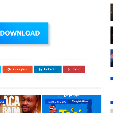
Google +
Linkedin
Pin it
USE
HOUSE MUSIC