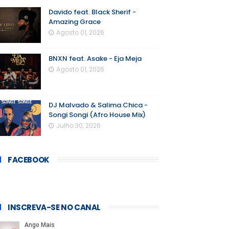
Davido feat. Black Sherif -
Amazing Grace
Agosto 01, 2026
BNXN feat. Asake - Eja Meja
Agosto 01, 2026
DJ Malvado & Salima Chica -
Songi Songi (Afro House Mix)
Julho 30, 2026
FACEBOOK
INSCREVA-SE NO CANAL