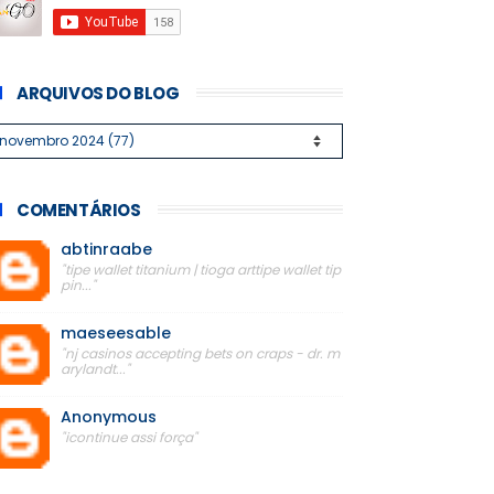
ARQUIVOS DO BLOG
COMENTÁRIOS
abtinraabe
"tipe wallet titanium | tioga arttipe wallet tip
pin..."
maeseesable
"nj casinos accepting bets on craps - dr. m
arylandt..."
Anonymous
"icontinue assi força"