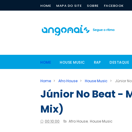
HOME
MAPA DO SITE
SOBRE
FACEBOOK
HOME
HOUSE MUSIC
RAP
DESTAQUE
Home
>
Afro House
>
House Music
>
Júnior No
Júnior No Beat -
Mix)
00:10:00
Afro House
,
House Music