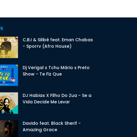
 5
C.B.I & Silibé feat. Eman Chabas
- Sporrv (Afro House)
Dj Verigal x Tchu Mário x Preto
Show - Te Fiz Que
DJ Habias X Filho Do Zua - Se a
Vida Decide Me Levar
Davido feat. Black Sherif -
Amazing Grace