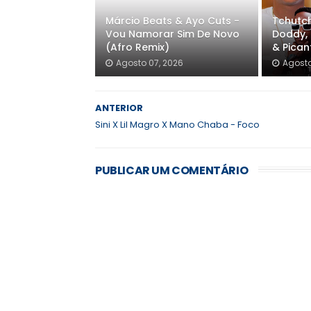
Márcio Beats & Ayo Cuts -
Tchutch
Vou Namorar Sim De Novo
Doddy, 
(Afro Remix)
& Pica
Agosto 07, 2026
Agosto
ANTERIOR
Sini X Lil Magro X Mano Chaba - Foco
PUBLICAR UM COMENTÁRIO