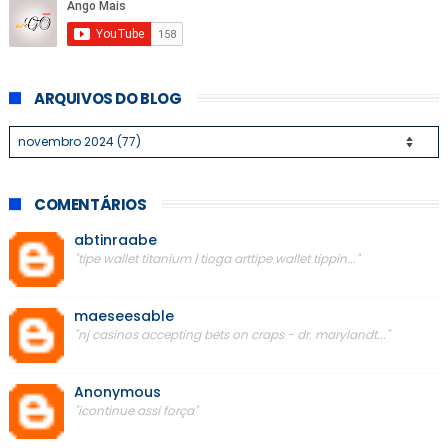
ARQUIVOS DO BLOG
COMENTÁRIOS
abtinraabe
"tipe wallet titanium | tioga arttipe wallet tippin..."
maeseesable
"nj casinos accepting bets on craps - dr. marylandt..."
Anonymous
"icontinue assi força"