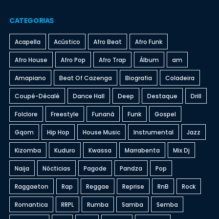
CATEGORIAS
Acapella
Acústico
Afro Beat
Afro Funk
Afro House
Afro Pop
Afro Trap
Álbum
am
Amapiano
Beat Of Cazenga
Biografia
Coladeira
Coupé-Décalé
Dance Hall
Deep
Destaque
Drill
Folclore
Freestyle
Funaná
Funk
Gospel
Gqom
Hip Hop
House Music
Instrumental
Jazz
Kizomba
Kuduro
Kwassa
Marrabenta
Mix Dj
Naija
Nócticias
Pagode
Pandza
Pop
Raggaeton
Rap
Reggae
Reprise
RnB
Rock
Romantica
RRPL
Rumba
Samba
Semba