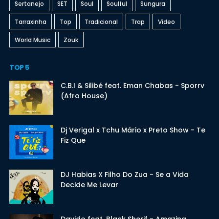
Sertanejo
SET
Soul
Soulful
Sungura
Tarraxinha
Top
Tradicional
Trap
Video
World Music
Zouk
TOP 5
C.B.I & Silibé feat. Eman Chabas - Sporrv
(Afro House)
Dj Verigal x Tchu Mário x Preto Show - Te
Fiz Que
DJ Habias X Filho Do Zua - Se a Vida
Decide Me Levar