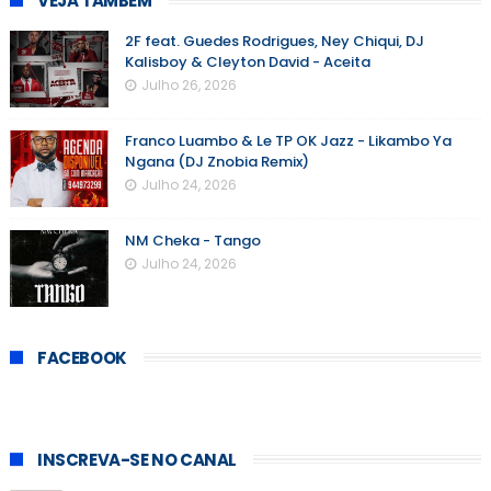
VEJA TAMBÉM
2F feat. Guedes Rodrigues, Ney Chiqui, DJ
Kalisboy & Cleyton David - Aceita
Julho 26, 2026
Franco Luambo & Le TP OK Jazz - Likambo Ya
Ngana (DJ Znobia Remix)
Julho 24, 2026
NM Cheka - Tango
Julho 24, 2026
FACEBOOK
INSCREVA-SE NO CANAL