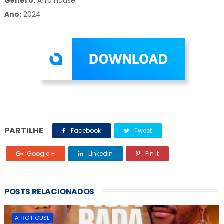
Gênero:
Afro House
Ano:
2024
PARTILHE
Facebook
Tweet
Google +
Linkedin
Pin it
POSTS RELACIONADOS
AFRO HOUSE