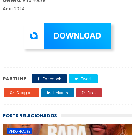
Gênero:
Afro House
Ano:
2024
PARTILHE
Facebook
Tweet
Google +
Linkedin
Pin it
POSTS RELACIONADOS
AFRO HOUSE