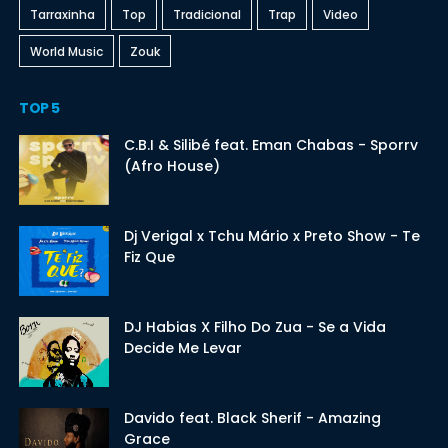
Tarraxinha
Top
Tradicional
Trap
Video
World Music
Zouk
TOP 5
C.B.I & Silibé feat. Eman Chabas - Sporrv
(Afro House)
Dj Verigal x Tchu Mário x Preto Show - Te
Fiz Que
DJ Habias X Filho Do Zua - Se a Vida
Decide Me Levar
Davido feat. Black Sherif - Amazing
Grace