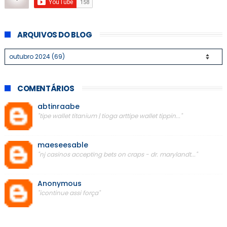
ARQUIVOS DO BLOG
COMENTÁRIOS
abtinraabe
"tipe wallet titanium | tioga arttipe wallet tippin..."
maeseesable
"nj casinos accepting bets on craps - dr. marylandt..."
Anonymous
"icontinue assi força"