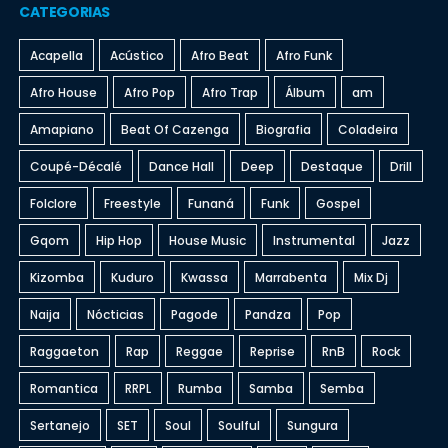
CATEGORIAS
Acapella
Acústico
Afro Beat
Afro Funk
Afro House
Afro Pop
Afro Trap
Álbum
am
Amapiano
Beat Of Cazenga
Biografia
Coladeira
Coupé-Décalé
Dance Hall
Deep
Destaque
Drill
Folclore
Freestyle
Funaná
Funk
Gospel
Gqom
Hip Hop
House Music
Instrumental
Jazz
Kizomba
Kuduro
Kwassa
Marrabenta
Mix Dj
Naija
Nócticias
Pagode
Pandza
Pop
Raggaeton
Rap
Reggae
Reprise
RnB
Rock
Romantica
RRPL
Rumba
Samba
Semba
Sertanejo
SET
Soul
Soulful
Sungura