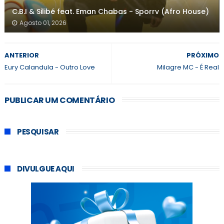
C.B.I & Silibé feat. Eman Chabas - Sporrv (Afro House)
Agosto 01, 2026
ANTERIOR
PRÓXIMO
Eury Calandula - Outro Love
Milagre MC - É Real
PUBLICAR UM COMENTÁRIO
PESQUISAR
DIVULGUE AQUI