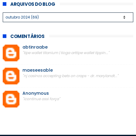
ARQUIVOS DO BLOG
COMENTÁRIOS
abtinraabe
"tipe wallet titanium | tioga arttipe wallet tippin..."
maeseesable
"nj casinos accepting bets on craps - dr. marylandt..."
Anonymous
"icontinue assi força"