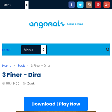
HOME
Home
>
Zouk
>
3 Finer - Dira
3 Finer - Dira
00:49:00
Zouk
Download | Play Now