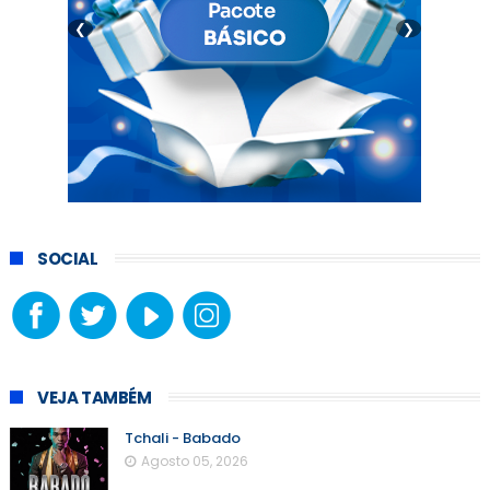
❮
❯
SOCIAL
VEJA TAMBÉM
Tchali - Babado
Agosto 05, 2026