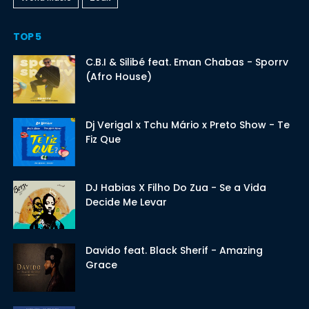
TOP 5
C.B.I & Silibé feat. Eman Chabas - Sporrv
(Afro House)
Dj Verigal x Tchu Mário x Preto Show - Te
Fiz Que
DJ Habias X Filho Do Zua - Se a Vida
Decide Me Levar
Davido feat. Black Sherif - Amazing
Grace