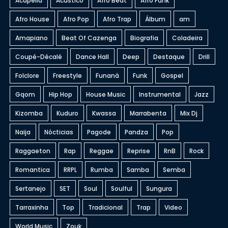
Acapella
Acústico
Afro Beat
Afro Funk
Afro House
Afro Pop
Afro Trap
Álbum
am
Amapiano
Beat Of Cazenga
Biografia
Coladeira
Coupé-Décalé
Dance Hall
Deep
Destaque
Drill
Folclore
Freestyle
Funaná
Funk
Gospel
Gqom
Hip Hop
House Music
Instrumental
Jazz
Kizomba
Kuduro
Kwassa
Marrabenta
Mix Dj
Naija
Nócticias
Pagode
Pandza
Pop
Raggaeton
Rap
Reggae
Reprise
RnB
Rock
Romantica
RRPL
Rumba
Samba
Semba
Sertanejo
SET
Soul
Soulful
Sungura
Tarraxinha
Top
Tradicional
Trap
Video
World Music
Zouk