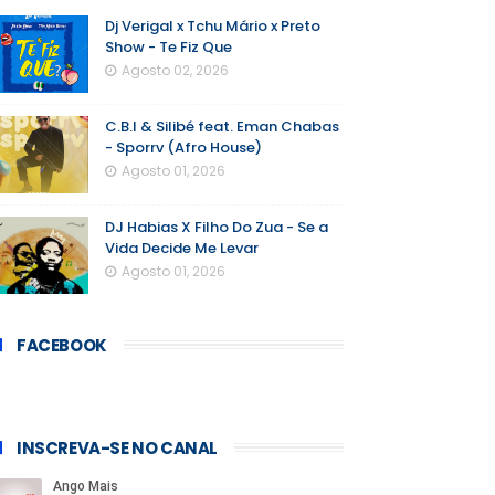
Dj Verigal x Tchu Mário x Preto
Show - Te Fiz Que
Agosto 02, 2026
C.B.I & Silibé feat. Eman Chabas
- Sporrv (Afro House)
Agosto 01, 2026
DJ Habias X Filho Do Zua - Se a
Vida Decide Me Levar
Agosto 01, 2026
FACEBOOK
INSCREVA-SE NO CANAL