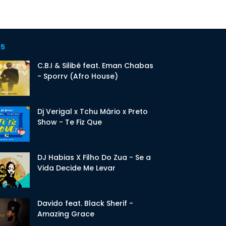
 5
C.B.I & Silibé feat. Eman Chabas
- Sporrv (Afro House)
Dj Verigal x Tchu Mário x Preto
Show - Te Fiz Que
DJ Habias X Filho Do Zua - Se a
Vida Decide Me Levar
Davido feat. Black Sherif -
Amazing Grace