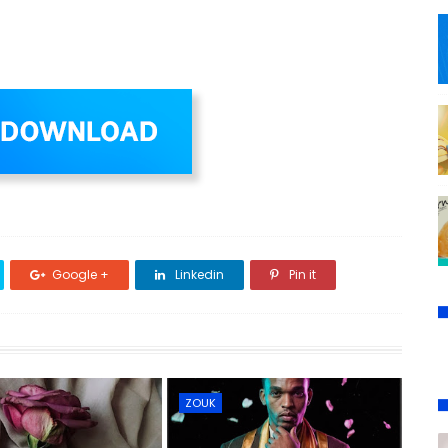
Google +
Linkedin
Pin it
ZOUK