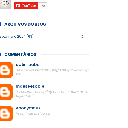
ARQUIVOS DO BLOG
COMENTÁRIOS
abtinraabe
"tipe wallet titanium | tioga arttipe wallet tip
pin..."
maeseesable
"nj casinos accepting bets on craps - dr. m
arylandt..."
Anonymous
"icontinue assi força"