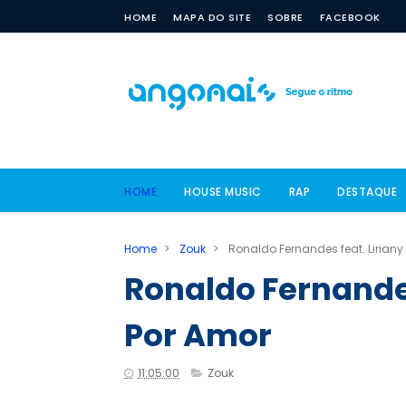
HOME
MAPA DO SITE
SOBRE
FACEBOOK
HOME
HOUSE MUSIC
RAP
DESTAQUE
Home
>
Zouk
>
Ronaldo Fernandes feat. Liriany
Ronaldo Fernandes
Por Amor
11:05:00
Zouk