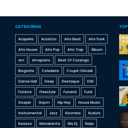
CATEGORIAS
TOP
Acapella
Acústico
Afro Beat
Afro Funk
Afro House
Afro Pop
Afro Trap
Álbum
am
Amapiano
Beat Of Cazenga
Biografia
Coladeira
Coupé-Décalé
Dance Hall
Deep
Destaque
Drill
Folclore
Freestyle
Funaná
Funk
Gospel
Gqom
Hip Hop
House Music
Instrumental
Jazz
Kizomba
Kuduro
Kwassa
Marrabenta
Mix Dj
Naija