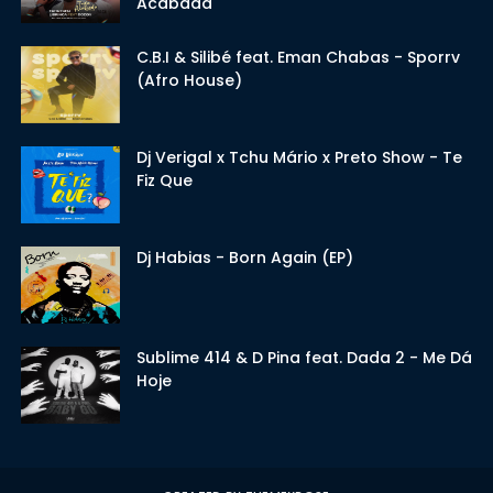
Acabada
C.B.I & Silibé feat. Eman Chabas - Sporrv
(Afro House)
Dj Verigal x Tchu Mário x Preto Show - Te
Fiz Que
Dj Habias - Born Again (EP)
Sublime 414 & D Pina feat. Dada 2 - Me Dá
Hoje