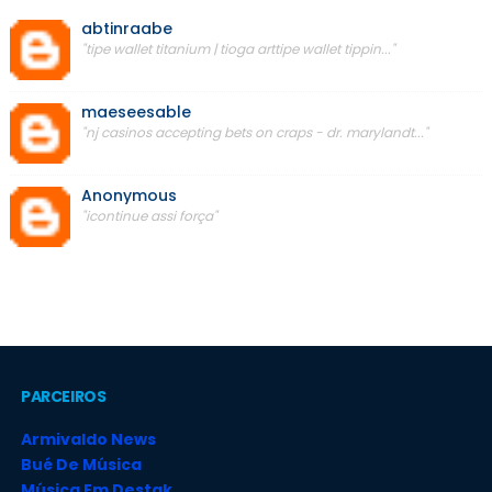
abtinraabe
"tipe wallet titanium | tioga arttipe wallet tippin..."
maeseesable
"nj casinos accepting bets on craps - dr. marylandt..."
Anonymous
"icontinue assi força"
PARCEIROS
Armivaldo News
Bué De Música
Música Em Destak