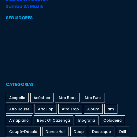
Samba SA Muzik
SEGUIDORES
CATEGORIAS
Acapella
Acústico
Afro Beat
Afro Funk
Afro House
Afro Pop
Afro Trap
Álbum
am
Amapiano
Beat Of Cazenga
Biografia
Coladeira
Coupé-Décalé
Dance Hall
Deep
Destaque
Drill