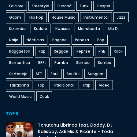
Folclore
Freestyle
Funaná
Funk
Gospel
Gqom
Hip Hop
House Music
Instrumental
Jazz
Kizomba
Kuduro
Kwassa
Marrabenta
Mix Dj
Naija
Nócticias
Pagode
Pandza
Pop
Raggaeton
Rap
Reggae
Reprise
RnB
Rock
Romantica
RRPL
Rumba
Samba
Semba
Sertanejo
SET
Soul
Soulful
Sungura
Tarraxinha
Top
Tradicional
Trap
Video
World Music
Zouk
TOP 5
Tchutchu Librinca feat. Doddy, DJ
Kalisboy, Adi Mix & Picante - Toda