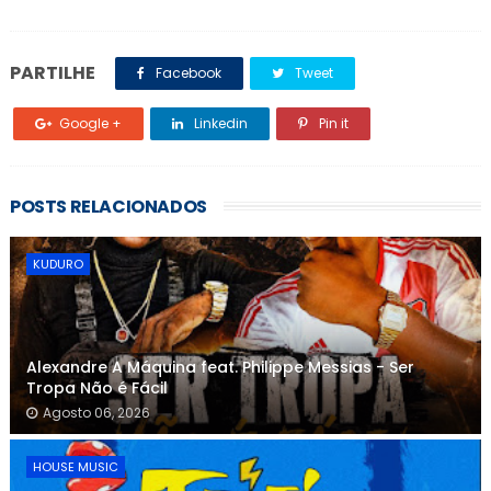
PARTILHE
Facebook
Tweet
Google +
Linkedin
Pin it
POSTS RELACIONADOS
KUDURO
Alexandre A Máquina feat. Philippe Messias - Ser
Tropa Não é Fácil
Agosto 06, 2026
HOUSE MUSIC