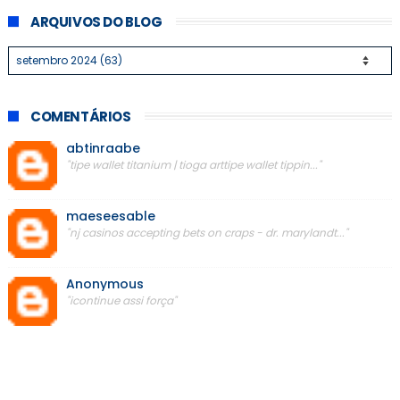
ARQUIVOS DO BLOG
COMENTÁRIOS
abtinraabe
"tipe wallet titanium | tioga arttipe wallet tippin..."
maeseesable
"nj casinos accepting bets on craps - dr. marylandt..."
Anonymous
"icontinue assi força"