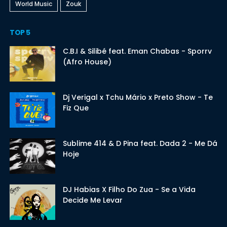
World Music
Zouk
TOP 5
C.B.I & Silibé feat. Eman Chabas - Sporrv
(Afro House)
Dj Verigal x Tchu Mário x Preto Show - Te
Fiz Que
Sublime 414 & D Pina feat. Dada 2 - Me Dá
Hoje
DJ Habias X Filho Do Zua - Se a Vida
Decide Me Levar