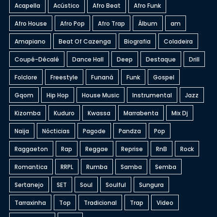
Acapella
Acústico
Afro Beat
Afro Funk
Afro House
Afro Pop
Afro Trap
Álbum
am
Amapiano
Beat Of Cazenga
Biografia
Coladeira
Coupé-Décalé
Dance Hall
Deep
Destaque
Drill
Folclore
Freestyle
Funaná
Funk
Gospel
Gqom
Hip Hop
House Music
Instrumental
Jazz
Kizomba
Kuduro
Kwassa
Marrabenta
Mix Dj
Naija
Nócticias
Pagode
Pandza
Pop
Raggaeton
Rap
Reggae
Reprise
RnB
Rock
Romantica
RRPL
Rumba
Samba
Semba
Sertanejo
SET
Soul
Soulful
Sungura
Tarraxinha
Top
Tradicional
Trap
Video