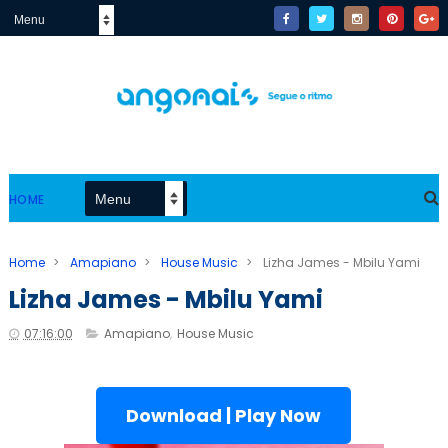
HOME
Home
>
Amapiano
>
House Music
>
Lizha James - Mbilu Yami
Lizha James - Mbilu Yami
07:16:00
Amapiano
,
House Music
Download | Play Now