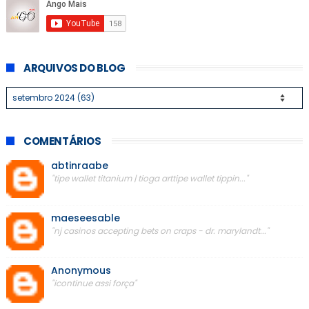
ARQUIVOS DO BLOG
COMENTÁRIOS
abtinraabe
"tipe wallet titanium | tioga arttipe wallet tippin..."
maeseesable
"nj casinos accepting bets on craps - dr. marylandt..."
Anonymous
"icontinue assi força"