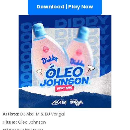
Download | Play Now
Artista:
DJ Aka-M & DJ Verigal
Titulo:
Óleo Johnson