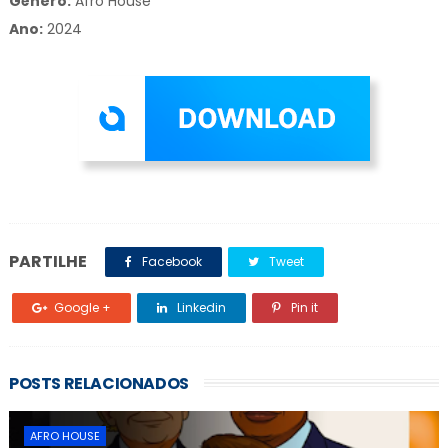
Gênero:
Afro House
Ano:
2024
PARTILHE
Facebook
Tweet
Google +
Linkedin
Pin it
POSTS RELACIONADOS
AFRO HOUSE