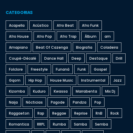
CATEGORIAS
Acapella
Acústico
Afro Beat
Afro Funk
Afro House
Afro Pop
Afro Trap
Álbum
am
Amapiano
Beat Of Cazenga
Biografia
Coladeira
Coupé-Décalé
Dance Hall
Deep
Destaque
Drill
Folclore
Freestyle
Funaná
Funk
Gospel
Gqom
Hip Hop
House Music
Instrumental
Jazz
Kizomba
Kuduro
Kwassa
Marrabenta
Mix Dj
Naija
Nócticias
Pagode
Pandza
Pop
Raggaeton
Rap
Reggae
Reprise
RnB
Rock
Romantica
RRPL
Rumba
Samba
Semba