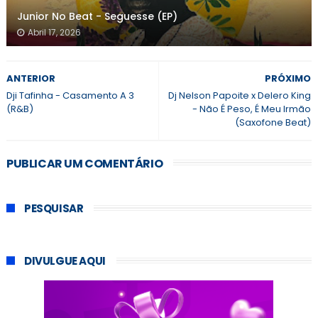
Junior No Beat - Seguesse (EP)
Abril 17, 2026
ANTERIOR
PRÓXIMO
Dji Tafinha - Casamento A 3
Dj Nelson Papoite x Delero King
(R&B)
- Não É Peso, É Meu Irmão
(Saxofone Beat)
PUBLICAR UM COMENTÁRIO
PESQUISAR
DIVULGUE AQUI