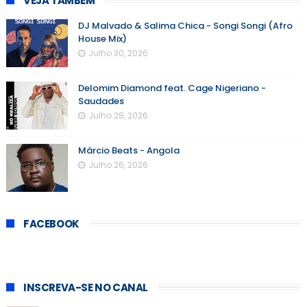
VEJA TAMBÉM
DJ Malvado & Salima Chica - Songi Songi (Afro
House Mix)
Julho 30, 2026
Delomim Diamond feat. Cage Nigeriano -
Saudades
Julho 28, 2026
Márcio Beats - Angola
Julho 26, 2026
FACEBOOK
INSCREVA-SE NO CANAL