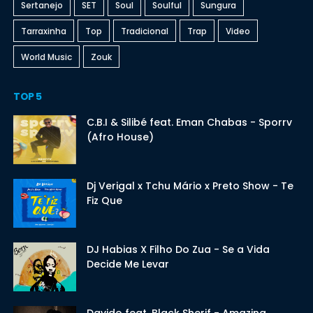
Sertanejo
SET
Soul
Soulful
Sungura
Tarraxinha
Top
Tradicional
Trap
Video
World Music
Zouk
TOP 5
C.B.I & Silibé feat. Eman Chabas - Sporrv
(Afro House)
Dj Verigal x Tchu Mário x Preto Show - Te
Fiz Que
DJ Habias X Filho Do Zua - Se a Vida
Decide Me Levar