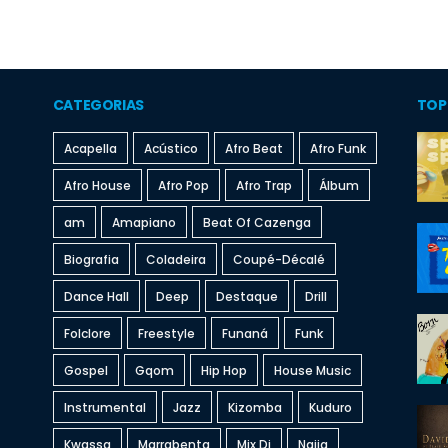
CATEGORIAS
TOP
Acapella
Acústico
Afro Beat
Afro Funk
Afro House
Afro Pop
Afro Trap
Álbum
am
Amapiano
Beat Of Cazenga
Biografia
Coladeira
Coupé-Décalé
Dance Hall
Deep
Destaque
Drill
Folclore
Freestyle
Funaná
Funk
Gospel
Gqom
Hip Hop
House Music
Instrumental
Jazz
Kizomba
Kuduro
Kwassa
Marrabenta
Mix Dj
Naija