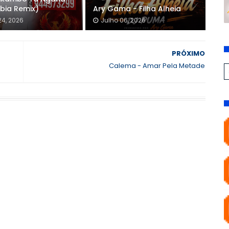
bia Remix)
Ary Gama - Filha Alheia
24, 2026
Julho 06, 2026
PRÓXIMO
Calema - Amar Pela Metade