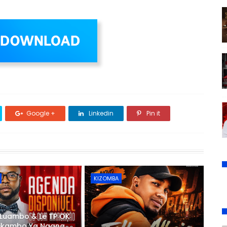
Google +
Linkedin
Pin it
KIZOMBA
 Luambo & Le TP OK
 Likambo Ya Ngana