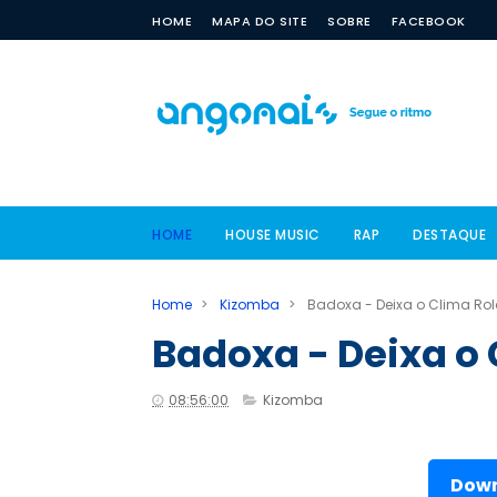
HOME
MAPA DO SITE
SOBRE
FACEBOOK
HOME
HOUSE MUSIC
RAP
DESTAQUE
Home
>
Kizomba
>
Badoxa - Deixa o Clima Rol
Badoxa - Deixa o 
08:56:00
Kizomba
Down