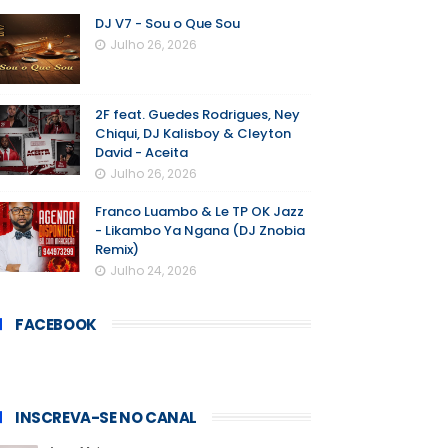
DJ V7 - Sou o Que Sou
Julho 26, 2026
2F feat. Guedes Rodrigues, Ney
Chiqui, DJ Kalisboy & Cleyton
David - Aceita
Julho 26, 2026
Franco Luambo & Le TP OK Jazz
- Likambo Ya Ngana (DJ Znobia
Remix)
Julho 24, 2026
FACEBOOK
INSCREVA-SE NO CANAL