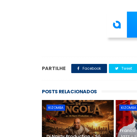
PARTILHE
Facebook
Tweet
POSTS RELACIONADOS
KIZOMBA
KIZOMBA
Franco
Dj Nasty Production - Só
Jazz -