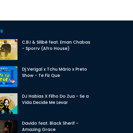
 5
C.B.I & Silibé feat. Eman Chabas
- Sporrv (Afro House)
Dj Verigal x Tchu Mário x Preto
Show - Te Fiz Que
DJ Habias X Filho Do Zua - Se a
Vida Decide Me Levar
Davido feat. Black Sherif -
Amazing Grace