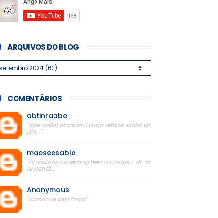
ARQUIVOS DO BLOG
COMENTÁRIOS
abtinraabe
"tipe wallet titanium | tioga arttipe wallet tip
pin..."
maeseesable
"nj casinos accepting bets on craps - dr. m
arylandt..."
Anonymous
"icontinue assi força"