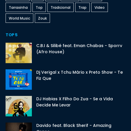
Tarraxinha
Top
Tradicional
Trap
Video
World Music
Zouk
TOP 5
C.B.I & Silibé feat. Eman Chabas - Sporrv
(Afro House)
Dj Verigal x Tchu Mário x Preto Show - Te
Fiz Que
DJ Habias X Filho Do Zua - Se a Vida
Decide Me Levar
Davido feat. Black Sherif - Amazing