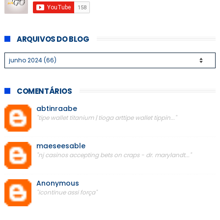
ARQUIVOS DO BLOG
COMENTÁRIOS
abtinraabe
"tipe wallet titanium | tioga arttipe wallet tippin..."
maeseesable
"nj casinos accepting bets on craps - dr. marylandt..."
Anonymous
"icontinue assi força"