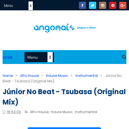
HOME
Home
>
Afro House
>
House Music
>
Instrumental
>
Júnior No
Beat - Tsubasa (Original Mix)
Júnior No Beat - Tsubasa (Original
Mix)
16:53:00
Afro House
,
House Music
,
Instrumental