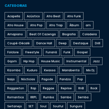
CATEGORIAS
Acapella
Acústico
Afro Beat
Afro Funk
Afro House
Afro Pop
Afro Trap
Álbum
am
Amapiano
Beat Of Cazenga
Biografia
Coladeira
Coupé-Décalé
Dance Hall
Deep
Destaque
Drill
Folclore
Freestyle
Funaná
Funk
Gospel
Gqom
Hip Hop
House Music
Instrumental
Jazz
Kizomba
Kuduro
Kwassa
Marrabenta
Mix Dj
Naija
Nócticias
Pagode
Pandza
Pop
Raggaeton
Rap
Reggae
Reprise
RnB
Rock
Romantica
RRPL
Rumba
Samba
Semba
Sertanejo
SET
Soul
Soulful
Sungura