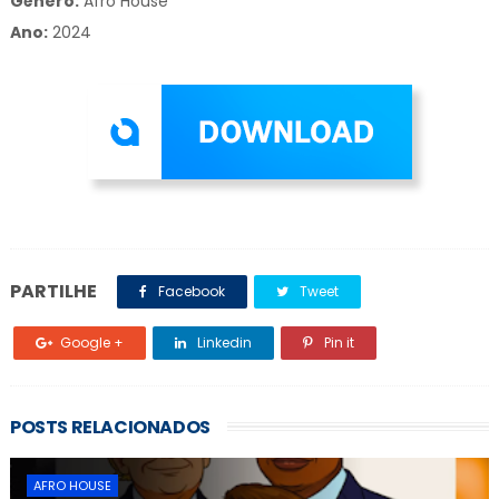
Gênero:
Afro House
Ano:
2024
PARTILHE
Facebook
Tweet
Google +
Linkedin
Pin it
POSTS RELACIONADOS
AFRO HOUSE