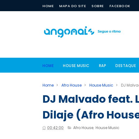
HOME
MAPA DO SITE
SOBRE
FACEBOOK
HOME
HOUSE MUSIC
RAP
DESTAQUE
Home
>
Afro House
>
House Music
>
DJ Malvad
DJ Malvado feat. 
Dilaje (Afro Hous
00:42:00
Afro House
,
House Music