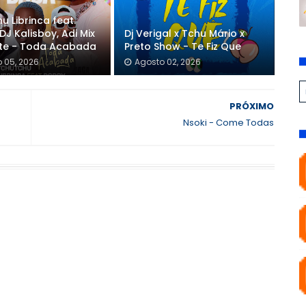
u Librinca feat.
DJ Kalisboy, Adi Mix
Dj Verigal x Tchu Mário x
nte - Toda Acabada
Preto Show - Te Fiz Que
 05, 2026
Agosto 02, 2026
PRÓXIMO
Nsoki - Come Todas