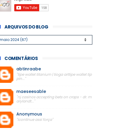
ARQUIVOS DO BLOG
COMENTÁRIOS
abtinraabe
"tipe wallet titanium | tioga arttipe wallet tip
pin..."
maeseesable
"nj casinos accepting bets on craps - dr. m
arylandt..."
Anonymous
"icontinue assi força"