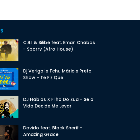
 5
C.B.I & Silibé feat. Eman Chabas
- Sporrv (Afro House)
Dj Verigal x Tchu Mário x Preto
Show - Te Fiz Que
DJ Habias X Filho Do Zua - Se a
Vida Decide Me Levar
Davido feat. Black Sherif -
Amazing Grace