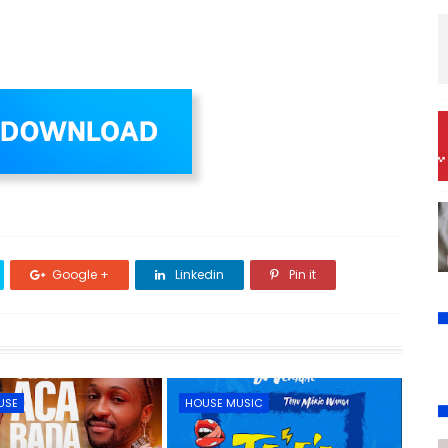
Google +
Linkedin
Pin it
USE
HOUSE MUSIC