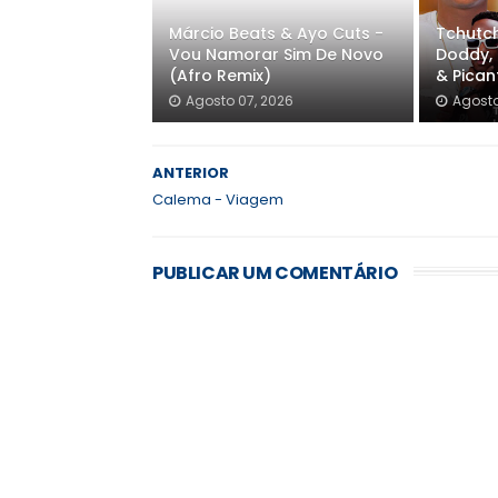
Márcio Beats & Ayo Cuts -
Tchutch
Vou Namorar Sim De Novo
Doddy, 
(Afro Remix)
& Pica
Agosto 07, 2026
Agosto
ANTERIOR
Calema - Viagem
PUBLICAR UM COMENTÁRIO