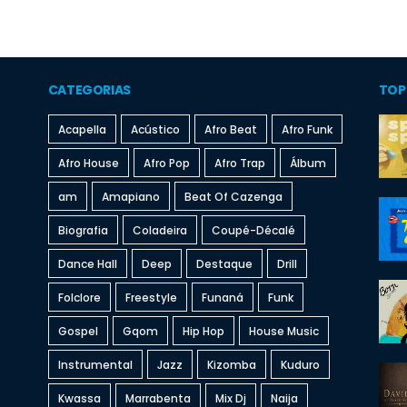
CATEGORIAS
TOP
Acapella
Acústico
Afro Beat
Afro Funk
Afro House
Afro Pop
Afro Trap
Álbum
am
Amapiano
Beat Of Cazenga
Biografia
Coladeira
Coupé-Décalé
Dance Hall
Deep
Destaque
Drill
Folclore
Freestyle
Funaná
Funk
Gospel
Gqom
Hip Hop
House Music
Instrumental
Jazz
Kizomba
Kuduro
Kwassa
Marrabenta
Mix Dj
Naija