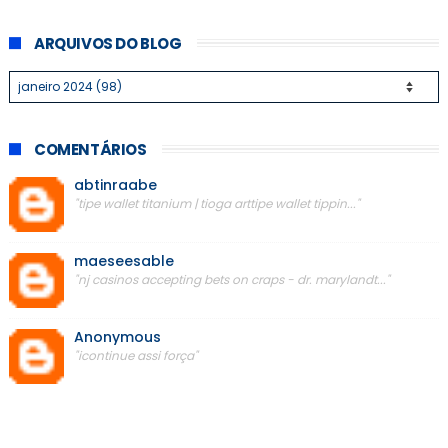
ARQUIVOS DO BLOG
COMENTÁRIOS
abtinraabe
"tipe wallet titanium | tioga arttipe wallet tippin..."
maeseesable
"nj casinos accepting bets on craps - dr. marylandt..."
Anonymous
"icontinue assi força"