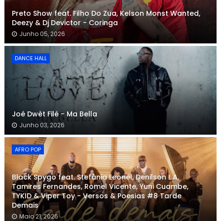
Preto Show feat. Filho Do Zua, Kelson Monst Wanted,
Deezy & Dj Devictor - Coringa
Junho 05, 2026
DANCE HALL
Joé Dwèt Filé - Ma Bella
Junho 03, 2026
AFRO POP
Black Spygo feat. Stefânia Leonel, Denilson L.A,
Tamires Fernandes, Romel Vicente, Yuni Cuambe,
TYKID & Viper Toy - Versos & Poesias #8 Tarde
Demais
Maio 21, 2026