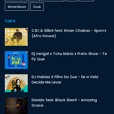
World Music
Zouk
TOP 5
C.B.I & Silibé feat. Eman Chabas - Sporrv
(Afro House)
Dj Verigal x Tchu Mário x Preto Show - Te
Fiz Que
DJ Habias X Filho Do Zua - Se a Vida
Decide Me Levar
Davido feat. Black Sherif - Amazing
Grace