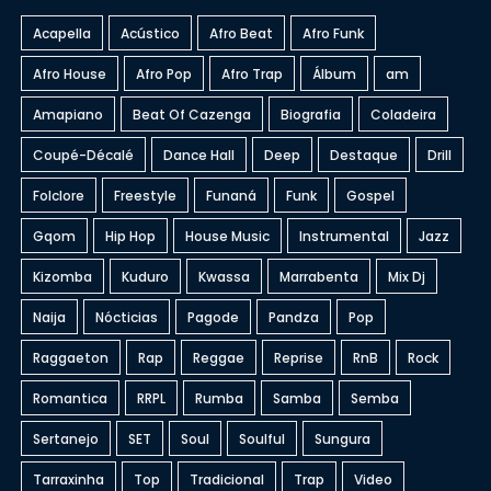
Acapella
Acústico
Afro Beat
Afro Funk
Afro House
Afro Pop
Afro Trap
Álbum
am
Amapiano
Beat Of Cazenga
Biografia
Coladeira
Coupé-Décalé
Dance Hall
Deep
Destaque
Drill
Folclore
Freestyle
Funaná
Funk
Gospel
Gqom
Hip Hop
House Music
Instrumental
Jazz
Kizomba
Kuduro
Kwassa
Marrabenta
Mix Dj
Naija
Nócticias
Pagode
Pandza
Pop
Raggaeton
Rap
Reggae
Reprise
RnB
Rock
Romantica
RRPL
Rumba
Samba
Semba
Sertanejo
SET
Soul
Soulful
Sungura
Tarraxinha
Top
Tradicional
Trap
Video