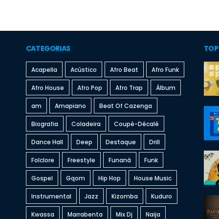
CATEGORIAS
TOP
Acapella
Acústico
Afro Beat
Afro Funk
Afro House
Afro Pop
Afro Trap
Álbum
am
Amapiano
Beat Of Cazenga
Biografia
Coladeira
Coupé-Décalé
Dance Hall
Deep
Destaque
Drill
Folclore
Freestyle
Funaná
Funk
Gospel
Gqom
Hip Hop
House Music
Instrumental
Jazz
Kizomba
Kuduro
Kwassa
Marrabenta
Mix Dj
Naija