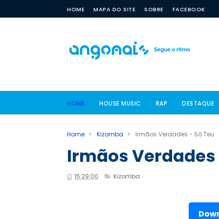
HOME
MAPA DO SITE
SOBRE
FACEBOOK
HOME
HOUSE MUSIC
RAP
DESTAQUE
Home
>
Kizomba
>
Irmãos Verdades - Só Teu
Irmãos Verdades 
15:29:00
Kizomba
Down