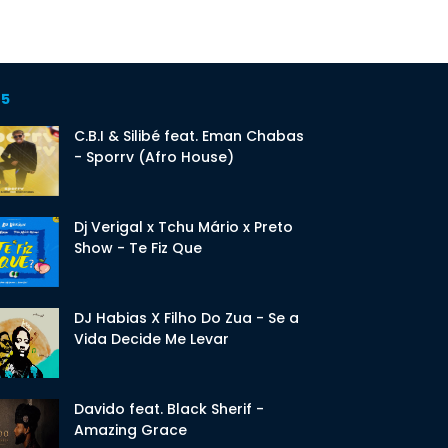
 5
C.B.I & Silibé feat. Eman Chabas
- Sporrv (Afro House)
Dj Verigal x Tchu Mário x Preto
Show - Te Fiz Que
DJ Habias X Filho Do Zua - Se a
Vida Decide Me Levar
Davido feat. Black Sherif -
Amazing Grace