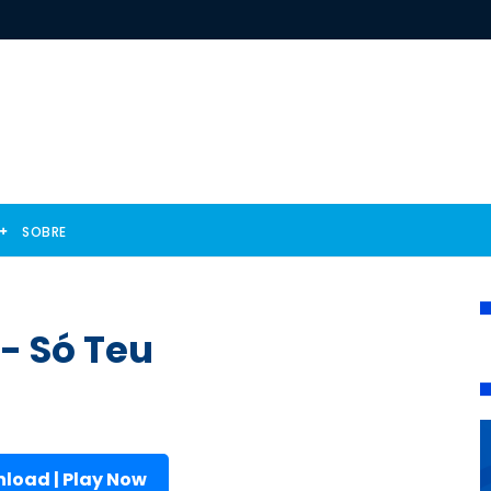
SOBRE
- Só Teu
load | Play Now