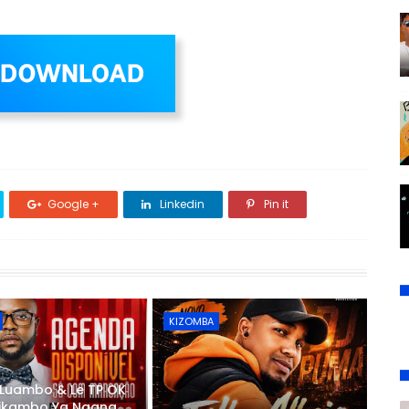
Google +
Linkedin
Pin it
KIZOMBA
 Luambo & Le TP OK
 Likambo Ya Ngana