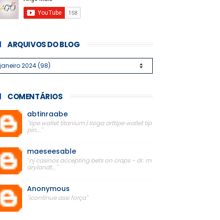
ARQUIVOS DO BLOG
COMENTÁRIOS
abtinraabe
"tipe wallet titanium | tioga arttipe wallet tip
pin..."
maeseesable
"nj casinos accepting bets on craps - dr. m
arylandt..."
Anonymous
"icontinue assi força"