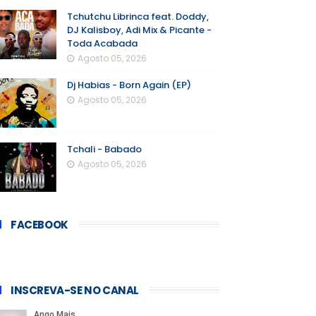
Tchutchu Librinca feat. Doddy,
DJ Kalisboy, Adi Mix & Picante -
Toda Acabada
Agosto 05, 2026
Dj Habias - Born Again (EP)
Agosto 05, 2026
Tchali - Babado
Agosto 05, 2026
FACEBOOK
INSCREVA-SE NO CANAL