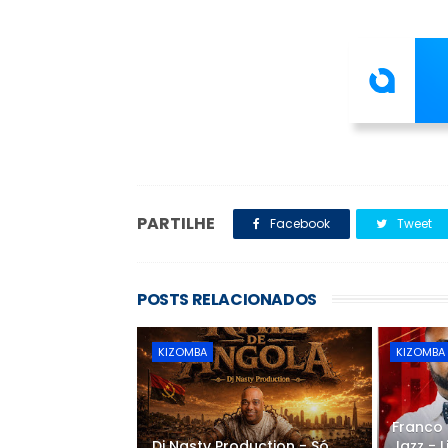
PARTILHE
Facebook
Tweet
POSTS RELACIONADOS
KIZOMBA
KIZOMBA
Franco
Dj Nasty Production - Só
Jazz -