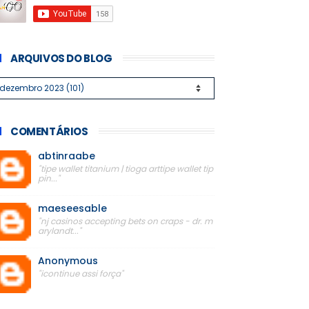
ARQUIVOS DO BLOG
COMENTÁRIOS
abtinraabe
"tipe wallet titanium | tioga arttipe wallet tip
pin..."
maeseesable
"nj casinos accepting bets on craps - dr. m
arylandt..."
Anonymous
"icontinue assi força"