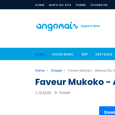
HOME
MAPA DO SITE
SOBRE
FACEBOOK
HOME
HOUSE MUSIC
RAP
DESTAQUE
Home
>
Gospel
>
Faveur Mukoko - Alleluia (Ao V
Faveur Mukoko - A
13:33:00
Gospel
Down