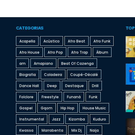
CATEGORIAS
TOP
Acapella
Acústico
Afro Beat
Afro Funk
Afro House
Afro Pop
Afro Trap
Álbum
am
Amapiano
Beat Of Cazenga
Biografia
Coladeira
Coupé-Décalé
Dance Hall
Deep
Destaque
Drill
Folclore
Freestyle
Funaná
Funk
Gospel
Gqom
Hip Hop
House Music
Instrumental
Jazz
Kizomba
Kuduro
Kwassa
Marrabenta
Mix Dj
Naija