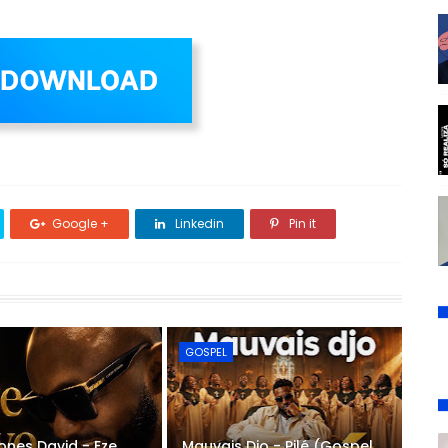
Google +
Linkedin
Pin it
GOSPEL
ones David - Eze
Mauvais Djo - Pilé (Gospel