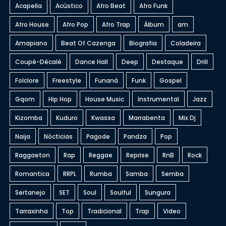
Acapella
Acústico
Afro Beat
Afro Funk
Afro House
Afro Pop
Afro Trap
Álbum
am
Amapiano
Beat Of Cazenga
Biografia
Coladeira
Coupé-Décalé
Dance Hall
Deep
Destaque
Drill
Folclore
Freestyle
Funaná
Funk
Gospel
Gqom
Hip Hop
House Music
Instrumental
Jazz
Kizomba
Kuduro
Kwassa
Marrabenta
Mix Dj
Naija
Nócticias
Pagode
Pandza
Pop
Raggaeton
Rap
Reggae
Reprise
RnB
Rock
Romantica
RRPL
Rumba
Samba
Semba
Sertanejo
SET
Soul
Soulful
Sungura
Tarraxinha
Top
Tradicional
Trap
Video