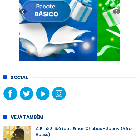
❮
❯
SOCIAL
VEJA TAMBÉM
C.B.I & Silibé feat. Eman Chabas - Sporrv (Afro
House)