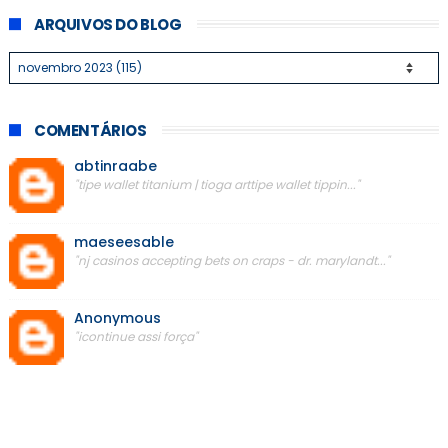
ARQUIVOS DO BLOG
COMENTÁRIOS
abtinraabe
"tipe wallet titanium | tioga arttipe wallet tippin..."
maeseesable
"nj casinos accepting bets on craps - dr. marylandt..."
Anonymous
"icontinue assi força"