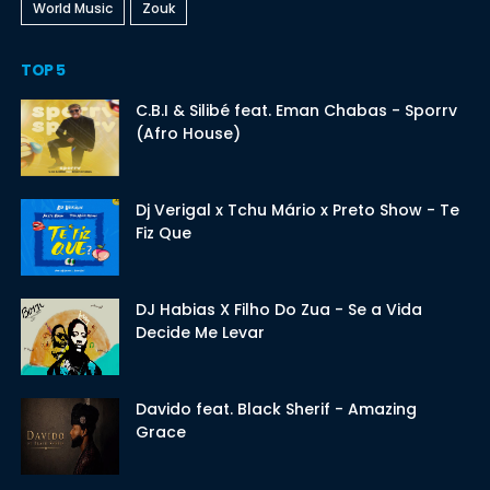
World Music
Zouk
TOP 5
C.B.I & Silibé feat. Eman Chabas - Sporrv
(Afro House)
Dj Verigal x Tchu Mário x Preto Show - Te
Fiz Que
DJ Habias X Filho Do Zua - Se a Vida
Decide Me Levar
Davido feat. Black Sherif - Amazing
Grace