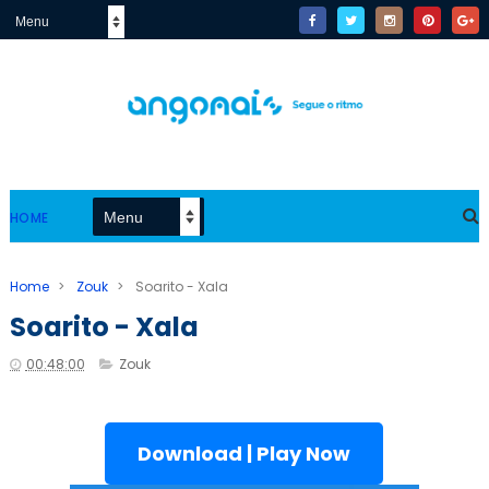
HOME
Home
>
Zouk
>
Soarito - Xala
Soarito - Xala
00:48:00
Zouk
Download | Play Now