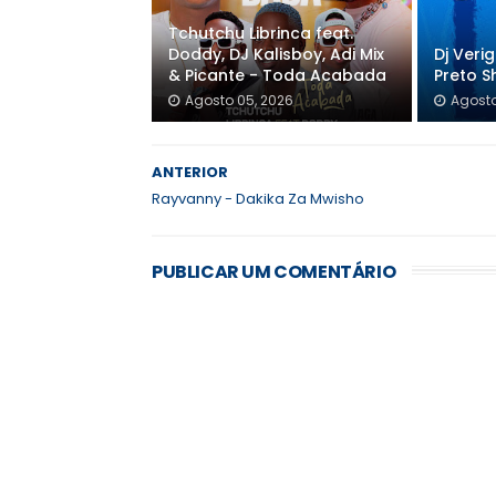
Tchutchu Librinca feat.
Doddy, DJ Kalisboy, Adi Mix
Dj Veri
& Picante - Toda Acabada
Preto S
Agosto 05, 2026
Agosto
ANTERIOR
Rayvanny - Dakika Za Mwisho
PUBLICAR UM COMENTÁRIO