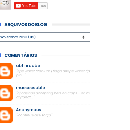
ARQUIVOS DO BLOG
COMENTÁRIOS
abtinraabe
"tipe wallet titanium | tioga arttipe wallet tip
pin..."
maeseesable
"nj casinos accepting bets on craps - dr. m
arylandt..."
Anonymous
"icontinue assi força"