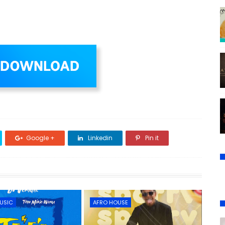
Google +
Linkedin
Pin it
USIC
AFRO HOUSE