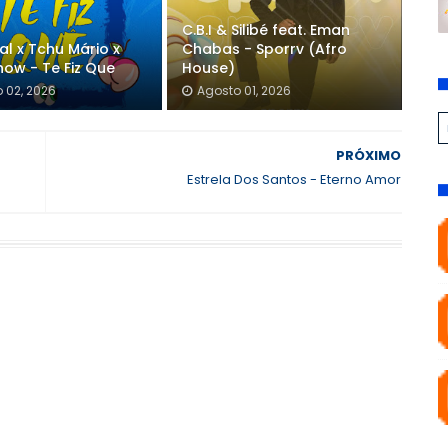
C.B.I & Silibé feat. Eman
gal x Tchu Mário x
Chabas - Sporrv (Afro
how - Te Fiz Que
House)
 02, 2026
Agosto 01, 2026
PRÓXIMO
Estrela Dos Santos - Eterno Amor