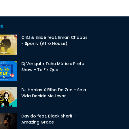
 5
C.B.I & Silibé feat. Eman Chabas
- Sporrv (Afro House)
Dj Verigal x Tchu Mário x Preto
Show - Te Fiz Que
DJ Habias X Filho Do Zua - Se a
Vida Decide Me Levar
Davido feat. Black Sherif -
Amazing Grace