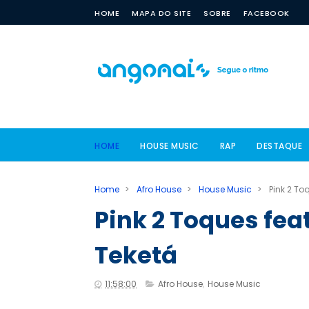
HOME
MAPA DO SITE
SOBRE
FACEBOOK
HOME
HOUSE MUSIC
RAP
DESTAQUE
Home
>
Afro House
>
House Music
>
Pink 2 To
Pink 2 Toques feat
Teketá
11:58:00
Afro House
,
House Music