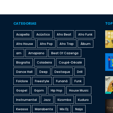
CATEGORIAS
TOP
Acapella
Acústico
Afro Beat
Afro Funk
Afro House
Afro Pop
Afro Trap
Álbum
am
Amapiano
Beat Of Cazenga
Biografia
Coladeira
Coupé-Décalé
Dance Hall
Deep
Destaque
Drill
Folclore
Freestyle
Funaná
Funk
Gospel
Gqom
Hip Hop
House Music
Instrumental
Jazz
Kizomba
Kuduro
Kwassa
Marrabenta
Mix Dj
Naija